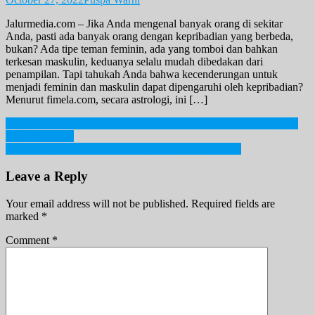
Jalurmedia.com – Jika Anda mengenal banyak orang di sekitar
Anda, pasti ada banyak orang dengan kepribadian yang berbeda,
bukan? Ada tipe teman feminin, ada yang tomboi dan bahkan
terkesan maskulin, keduanya selalu mudah dibedakan dari
penampilan. Tapi tahukah Anda bahwa kecenderungan untuk
menjadi feminin dan maskulin dapat dipengaruhi oleh kepribadian?
Menurut fimela.com, secara astrologi, ini […]
Post
8 Konsep Kebahagiaan di Berbagai Negara, Pernah Mengunjungi
Salah Satunya?
navigation
Vonis Herry Wirawan Sekarang Jadi Hukuman Mati!
Leave a Reply
Your email address will not be published.
Required fields are
marked
*
Comment
*