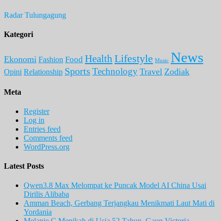
Radar Tulungagung
Kategori
News
Lifestyle
Health
Ekonomi
Food
Fashion
Music
Sports
Technology
Travel
Zodiak
Opini
Relationship
Meta
Register
Log in
Entries feed
Comments feed
WordPress.org
Latest Posts
Qwen3.8 Max Melompat ke Puncak Model AI China Usai
Dirilis Alibaba
Amman Beach, Gerbang Terjangkau Menikmati Laut Mati di
Yordania
Melanie C Menikah di Usia 52 Tahun, Gaun Victoria