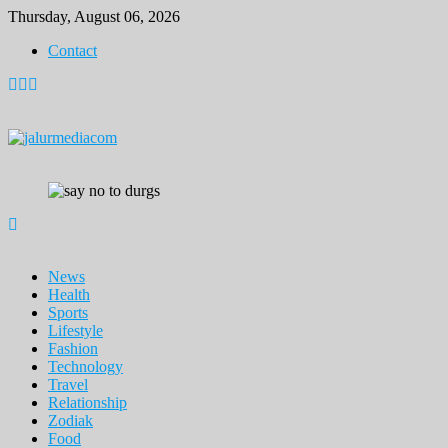
Skip
Thursday, August 06, 2026
to
Contact
content
News
Health
Sports
Lifestyle
Fashion
Technology
Travel
Relationship
Zodiak
Food