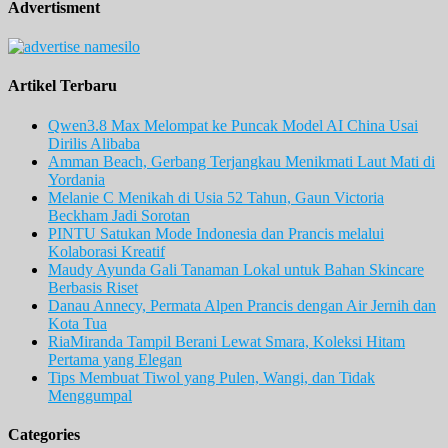
Advertisment
Artikel Terbaru
Qwen3.8 Max Melompat ke Puncak Model AI China Usai
Dirilis Alibaba
Amman Beach, Gerbang Terjangkau Menikmati Laut Mati di
Yordania
Melanie C Menikah di Usia 52 Tahun, Gaun Victoria
Beckham Jadi Sorotan
PINTU Satukan Mode Indonesia dan Prancis melalui
Kolaborasi Kreatif
Maudy Ayunda Gali Tanaman Lokal untuk Bahan Skincare
Berbasis Riset
Danau Annecy, Permata Alpen Prancis dengan Air Jernih dan
Kota Tua
RiaMiranda Tampil Berani Lewat Smara, Koleksi Hitam
Pertama yang Elegan
Tips Membuat Tiwol yang Pulen, Wangi, dan Tidak
Menggumpal
Categories