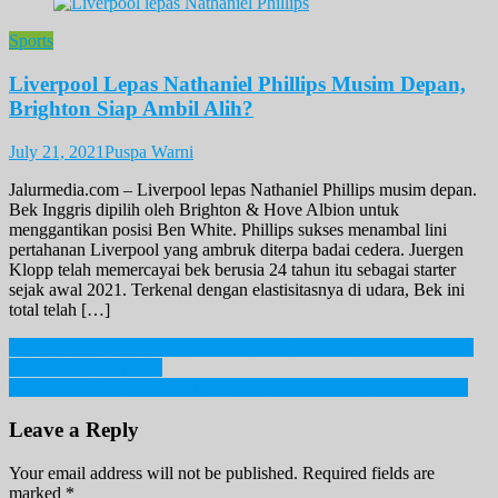
Sports
Liverpool Lepas Nathaniel Phillips Musim Depan,
Brighton Siap Ambil Alih?
July 21, 2021
Puspa Warni
Jalurmedia.com – Liverpool lepas Nathaniel Phillips musim depan.
Bek Inggris dipilih oleh Brighton & Hove Albion untuk
menggantikan posisi Ben White. Phillips sukses menambal lini
pertahanan Liverpool yang ambruk diterpa badai cedera. Juergen
Klopp telah memercayai bek berusia 24 tahun itu sebagai starter
sejak awal 2021. Terkenal dengan elastisitasnya di udara, Bek ini
total telah […]
Post
Indonesia Bungkam China Di Thomas Cup, Hingga Terwujudnya
Impian Sang Captain!
navigation
10 Jurusan Dengan Gaji Tinggi 2021, Adakah Yang Kamu Incar?
Leave a Reply
Your email address will not be published.
Required fields are
marked
*