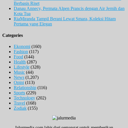
Berbasis Riset
Danau Annecy, Permata Alpen Prancis dengan Air Jernih dan
Kota Tua
RiaMiranda Tampil Berani Lewat Smara, Koleksi Hitam
Pertama yang Elegan
Categories
Ekonomi
(160)
Fashion
(117)
Food
(144)
Health
(287)
Lifestyle
(328)
Music
(44)
News
(1,207)
Opini
(113)
Relationship
(116)
Sports
(229)
Technology
(202)
Travel
(168)
Zodiak
(155)
Jalurmedia.com lahir dari semangat untuk memberikan