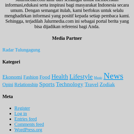
informasi,edukasi serta inspirasi bagi masyarakat Indonesia secara
umum. Dengan semangat itulah, kami berfokus untuk selalu
menghadirkan informasi yang positif kepada setiap pembaca kami.
Sehingga, terjadilah Jalurmedia.com ini sebagai portal berita yang
bisa dijadikan referensi bagi Anda.
Media Partner
Radar Tulungagung
Kategori
News
Lifestyle
Health
Ekonomi
Food
Fashion
Music
Sports
Technology
Travel
Zodiak
Opini
Relationship
Meta
Register
Log in
Entries feed
Comments feed
WordPress.org