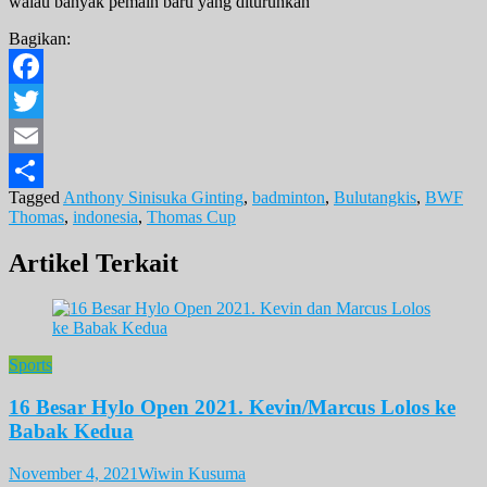
walau banyak pemain baru yang diturunkan
Bagikan:
Facebook
Twitter
Email
Tagged
Anthony Sinisuka Ginting
,
badminton
,
Bulutangkis
,
BWF
Share
Thomas
,
indonesia
,
Thomas Cup
Artikel Terkait
Sports
16 Besar Hylo Open 2021. Kevin/Marcus Lolos ke
Babak Kedua
November 4, 2021
Wiwin Kusuma