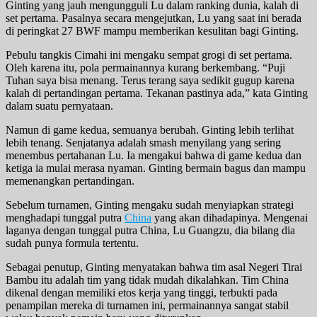
Ginting yang jauh mengungguli Lu dalam ranking dunia, kalah di
set pertama. Pasalnya secara mengejutkan, Lu yang saat ini berada
di peringkat 27 BWF mampu memberikan kesulitan bagi Ginting.
Pebulu tangkis Cimahi ini mengaku sempat grogi di set pertama.
Oleh karena itu, pola permainannya kurang berkembang. “Puji
Tuhan saya bisa menang. Terus terang saya sedikit gugup karena
kalah di pertandingan pertama. Tekanan pastinya ada,” kata Ginting
dalam suatu pernyataan.
Namun di game kedua, semuanya berubah. Ginting lebih terlihat
lebih tenang. Senjatanya adalah smash menyilang yang sering
menembus pertahanan Lu. Ia mengakui bahwa di game kedua dan
ketiga ia mulai merasa nyaman. Ginting bermain bagus dan mampu
memenangkan pertandingan.
Sebelum turnamen, Ginting mengaku sudah menyiapkan strategi
menghadapi tunggal putra
China
yang akan dihadapinya. Mengenai
laganya dengan tunggal putra China, Lu Guangzu, dia bilang dia
sudah punya formula tertentu.
Sebagai penutup, Ginting menyatakan bahwa tim asal Negeri Tirai
Bambu itu adalah tim yang tidak mudah dikalahkan. Tim China
dikenal dengan memiliki etos kerja yang tinggi, terbukti pada
penampilan mereka di turnamen ini, permainannya sangat stabil