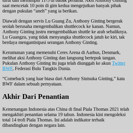
turut dan memimpin 11-5 di babak pertama. Aksi Anthony Ginting
saat mencetak 10 poin di gim kedua mengejutkan banyak pihak
dengan pukulan “aneh” yang ia berikan.
Diawali dengan servis Lu Guang Zu, Anthony Ginting bergerak
seolah berusaha mengembalikan shuttlecock ke kanan. Namun,
Anthony Ginting justru mengembalikan shuttle ke arah sebaliknya.
Lu Guangzu, yang tidak menyangka shuttlecock jatuh ke kiri, tak
berdaya mengantisipasi serangan Anthony Ginting.
Kerumunan yang memenuhi Ceres Arena di Aarhus, Denmark,
melihat aksi Anthony Ginting dan langsung bertepuk tangan.
Pukulan Anthony Ginting itu juga telah diunggah ke akun
Twitter
BWF
, Federasi Bulu Tangkis Dunia.
“Comeback yang luar biasa dari Anthony Sinisuka Ginting,” kata
BWF dalam sebuah pernyataan.
Akhir Dari Penantian
Kemenangan Indonesia atas China di final Piala Thomas 2021 telah
mengakhiri penantian selama 19 tahun. Indonesia kini mengoleksi
total 14 trofi Piala Thomas. Ini adalah indikator terbaik
dibandingkan dengan negara lain.