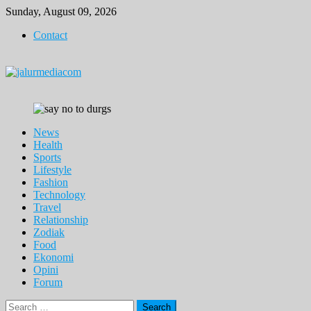
Skip
Sunday, August 09, 2026
to
Contact
content
News
Health
Sports
Lifestyle
Fashion
Technology
Travel
Relationship
Zodiak
Food
Ekonomi
Opini
Forum
Search