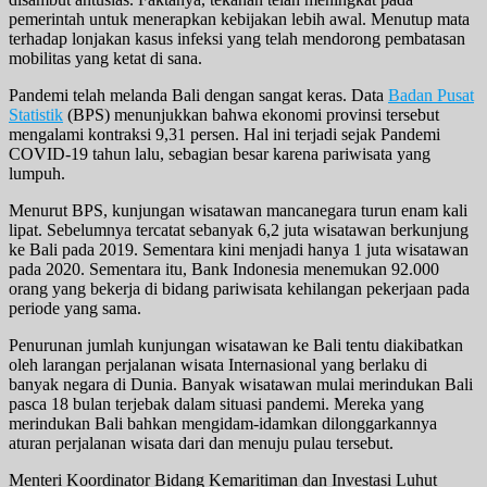
pemerintah untuk menerapkan kebijakan lebih awal. Menutup mata
terhadap lonjakan kasus infeksi yang telah mendorong pembatasan
mobilitas yang ketat di sana.
Pandemi telah melanda Bali dengan sangat keras. Data
Badan Pusat
Statistik
(BPS) menunjukkan bahwa ekonomi provinsi tersebut
mengalami kontraksi 9,31 persen. Hal ini terjadi sejak Pandemi
COVID-19 tahun lalu, sebagian besar karena pariwisata yang
lumpuh.
Menurut BPS, kunjungan wisatawan mancanegara turun enam kali
lipat. Sebelumnya tercatat sebanyak 6,2 juta wisatawan berkunjung
ke Bali pada 2019. Sementara kini menjadi hanya 1 juta wisatawan
pada 2020. Sementara itu, Bank Indonesia menemukan 92.000
orang yang bekerja di bidang pariwisata kehilangan pekerjaan pada
periode yang sama.
Penurunan jumlah kunjungan wisatawan ke Bali tentu diakibatkan
oleh larangan perjalanan wisata Internasional yang berlaku di
banyak negara di Dunia. Banyak wisatawan mulai merindukan Bali
pasca 18 bulan terjebak dalam situasi pandemi. Mereka yang
merindukan Bali bahkan mengidam-idamkan dilonggarkannya
aturan perjalanan wisata dari dan menuju pulau tersebut.
Menteri Koordinator Bidang Kemaritiman dan Investasi Luhut