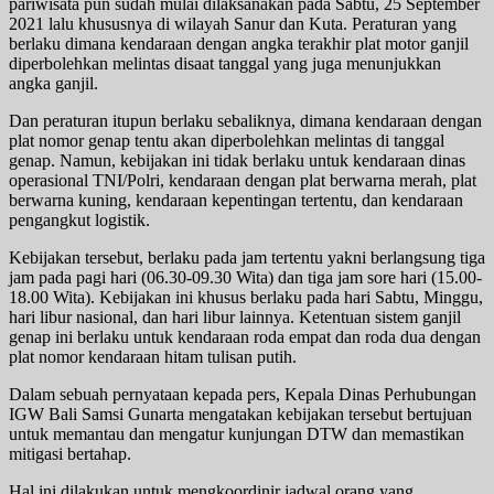
pariwisata pun sudah mulai dilaksanakan pada Sabtu, 25 September
2021 lalu khususnya di wilayah Sanur dan Kuta. Peraturan yang
berlaku dimana kendaraan dengan angka terakhir plat motor ganjil
diperbolehkan melintas disaat tanggal yang juga menunjukkan
angka ganjil.
Dan peraturan itupun berlaku sebaliknya, dimana kendaraan dengan
plat nomor genap tentu akan diperbolehkan melintas di tanggal
genap. Namun, kebijakan ini tidak berlaku untuk kendaraan dinas
operasional TNI/Polri, kendaraan dengan plat berwarna merah, plat
berwarna kuning, kendaraan kepentingan tertentu, dan kendaraan
pengangkut logistik.
Kebijakan tersebut, berlaku pada jam tertentu yakni berlangsung tiga
jam pada pagi hari (06.30-09.30 Wita) dan tiga jam sore hari (15.00-
18.00 Wita). Kebijakan ini khusus berlaku pada hari Sabtu, Minggu,
hari libur nasional, dan hari libur lainnya. Ketentuan sistem ganjil
genap ini berlaku untuk kendaraan roda empat dan roda dua dengan
plat nomor kendaraan hitam tulisan putih.
Dalam sebuah pernyataan kepada pers, Kepala Dinas Perhubungan
IGW Bali Samsi Gunarta mengatakan kebijakan tersebut bertujuan
untuk memantau dan mengatur kunjungan DTW dan memastikan
mitigasi bertahap.
Hal ini dilakukan untuk mengkoordinir jadwal orang yang