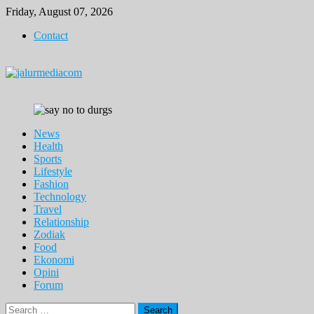
Skip
Friday, August 07, 2026
to
Contact
content
News
Health
Sports
Lifestyle
Fashion
Technology
Travel
Relationship
Zodiak
Food
Ekonomi
Opini
Forum
Search