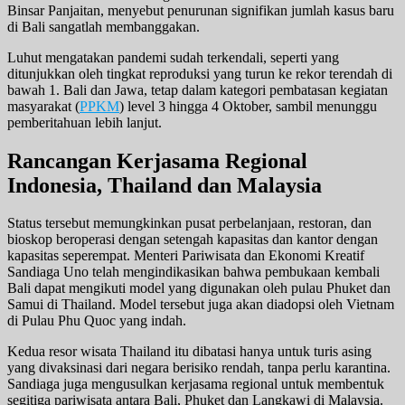
Binsar Panjaitan, menyebut penurunan signifikan jumlah kasus baru
di Bali sangatlah membanggakan.
Luhut mengatakan pandemi sudah terkendali, seperti yang
ditunjukkan oleh tingkat reproduksi yang turun ke rekor terendah di
bawah 1. Bali dan Jawa, tetap dalam kategori pembatasan kegiatan
masyarakat (
PPKM
) level 3 hingga 4 Oktober, sambil menunggu
pemberitahuan lebih lanjut.
Rancangan Kerjasama Regional
Indonesia, Thailand dan Malaysia
Status tersebut memungkinkan pusat perbelanjaan, restoran, dan
bioskop beroperasi dengan setengah kapasitas dan kantor dengan
kapasitas seperempat. Menteri Pariwisata dan Ekonomi Kreatif
Sandiaga Uno telah mengindikasikan bahwa pembukaan kembali
Bali dapat mengikuti model yang digunakan oleh pulau Phuket dan
Samui di Thailand. Model tersebut juga akan diadopsi oleh Vietnam
di Pulau Phu Quoc yang indah.
Kedua resor wisata Thailand itu dibatasi hanya untuk turis asing
yang divaksinasi dari negara berisiko rendah, tanpa perlu karantina.
Sandiaga juga mengusulkan kerjasama regional untuk membentuk
segitiga pariwisata antara Bali, Phuket dan Langkawi di Malaysia.