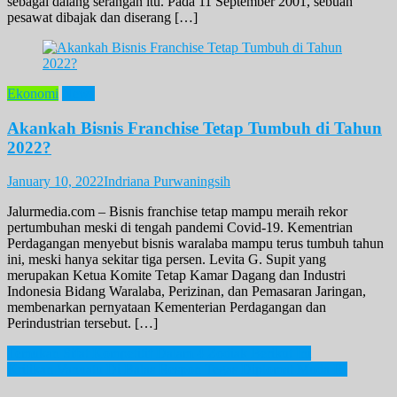
sebagai dalang serangan itu. Pada 11 September 2001, sebuah
pesawat dibajak dan diserang […]
Ekonomi
News
Akankah Bisnis Franchise Tetap Tumbuh di Tahun
2022?
January 10, 2022
Indriana Purwaningsih
Jalurmedia.com – Bisnis franchise tetap mampu meraih rekor
pertumbuhan meski di tengah pandemi Covid-19. Kementrian
Perdagangan menyebut bisnis waralaba mampu terus tumbuh tahun
ini, meski hanya sekitar tiga persen. Levita G. Supit yang
merupakan Ketua Komite Tetap Kamar Dagang dan Industri
Indonesia Bidang Waralaba, Perizinan, dan Pemasaran Jaringan,
membenarkan pernyataan Kementerian Perdagangan dan
Perindustrian tersebut. […]
Post
Temukan Sifat Kompetitif Dalam 4 Zodiak Berikut Ini
Kritikan Vanuatu Di Balas Respon Tegas Diplomat Muda RI
navigation