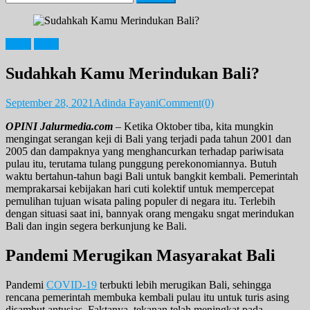
for:
News
Opini
Sudahkah Kamu Merindukan Bali?
September 28, 2021
Adinda Fayani
Comment(0)
OPINI Jalurmedia.com
– Ketika Oktober tiba, kita mungkin
mengingat serangan keji di Bali yang terjadi pada tahun 2001 dan
2005 dan dampaknya yang menghancurkan terhadap pariwisata
pulau itu, terutama tulang punggung perekonomiannya. Butuh
waktu bertahun-tahun bagi Bali untuk bangkit kembali. Pemerintah
memprakarsai kebijakan hari cuti kolektif untuk mempercepat
pemulihan tujuan wisata paling populer di negara itu. Terlebih
dengan situasi saat ini, bannyak orang mengaku sngat merindukan
Bali dan ingin segera berkunjung ke Bali.
Pandemi Merugikan Masyarakat Bali
Pandemi
COVID-19
terbukti lebih merugikan Bali, sehingga
rencana pemerintah membuka kembali pulau itu untuk turis asing
disambut antusias. Faktanya, tekanan telah meningkat pada