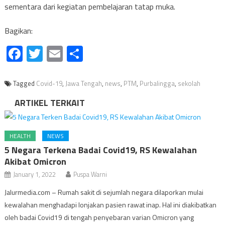
sementara dari kegiatan pembelajaran tatap muka.
Bagikan:
Facebook
Twitter
Email
Share
Tagged
Covid-19
,
Jawa Tengah
,
news
,
PTM
,
Purbalingga
,
sekolah
ARTIKEL TERKAIT
HEALTH
NEWS
5 Negara Terkena Badai Covid19, RS Kewalahan
Akibat Omicron
January 1, 2022
Puspa Warni
Jalurmedia.com – Rumah sakit di sejumlah negara dilaporkan mulai
kewalahan menghadapi lonjakan pasien rawat inap. Hal ini diakibatkan
oleh badai Covid19 di tengah penyebaran varian Omicron yang