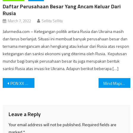
Daftar Perusahaan Besar Yang Ancam Keluar Dari
Rusia
March 7, 2022
Sellita Sellita
Jalurmedia.com – Ketegangan politik antara Rusia dan Ukraina masih
dan terus berlanjut. Situasi ini membuat banyak perusahaan besar dan
ternama mengancam akan hengkang atau keluar dari Rusia atas respon
ketegangan dan sanksi ekonomi yang diterima oleh Rusia. Keputusan
mundur bagi banyak perusahaan besar itu juga merupakan bentuk
sanksi Rusia atas invasi ke Ukraina. Adapun berikut beberapa […]
Post
PON XX Papua Dimulai, 300 Polisi Siaga Jaga Keamanan Kota Jayapura
Mind Maping, Solusi Jitu Bagi Kamu Si Pekerja Kreatif
navigation
Leave a Reply
Your email address will not be published.
Required fields are
marked
*