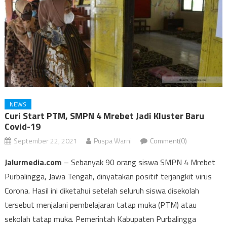
NEWS
Curi Start PTM, SMPN 4 Mrebet Jadi Kluster Baru
Covid-19
September 22, 2021
Puspa Warni
Comment(0)
Jalurmedia.com
– Sebanyak 90 orang siswa SMPN 4 Mrebet
Purbalingga, Jawa Tengah, dinyatakan positif terjangkit virus
Corona. Hasil ini diketahui setelah seluruh siswa disekolah
tersebut menjalani pembelajaran tatap muka (PTM) atau
sekolah tatap muka. Pemerintah Kabupaten Purbalingga