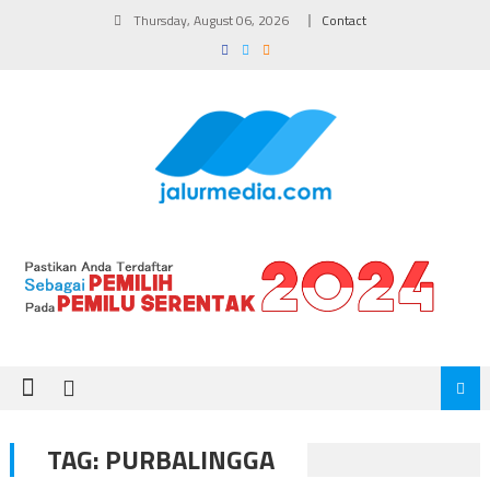
Skip
Thursday, August 06, 2026
Contact
to
content
TAG:
PURBALINGGA