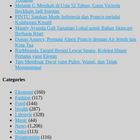
Melanie C Menikah di Usia 52 Tahun, Gaun Victoria
Beckham Jadi Sorotan
PINTU Satukan Mode Indonesia dan Prancis melalui
Kolaborasi Kreatif
Maudy Ayunda Gali Tanaman Lokal untuk Bahan Skincare
Berbasis Riset
Danau Annecy, Permata Alpen Prancis dengan Air Jernih dan
Kota Tua
RiaMiranda Tampil Berani Lewat Smara, Koleksi Hitam
Pertama yang Elegan
Tips Membuat Tiwol yang Pulen, Wangi, dan Tidak
Menggumpal
Categories
Ekonomi
(160)
Fashion
(117)
Food
(144)
Health
(287)
Lifestyle
(328)
Music
(44)
News
(1,206)
Opini
(113)
Relationship
(116)