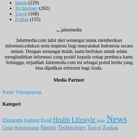
Sports
(229)
Technology
(202)
Travel
(168)
Zodiak
(155)
Jalurmedia.com lahir dari semangat untuk memberikan
informasi,edukasi serta inspirasi bagi masyarakat Indonesia secara
umum. Dengan semangat itulah, kami berfokus untuk selalu
menghadirkan informasi yang positif kepada setiap pembaca kami.
Sehingga, terjadilah Jalurmedia.com ini sebagai portal berita yang
bisa dijadikan referensi bagi Anda.
Media Partner
Radar Tulungagung
Kategori
News
Lifestyle
Health
Ekonomi
Food
Fashion
Music
Sports
Technology
Travel
Zodiak
Opini
Relationship