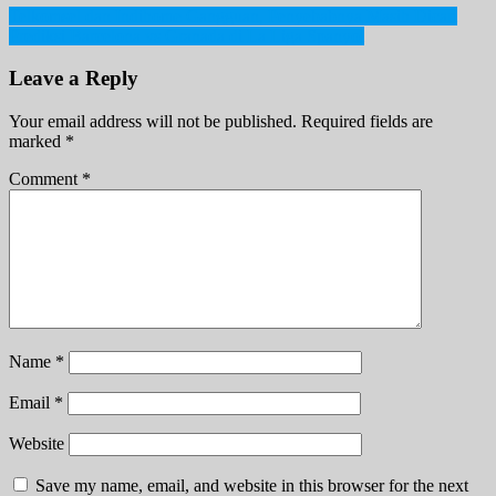
Post
Telkomsel dan Indihome Gangguan, Penyebabnya Masih Dicari
Prediksi Barcelona vs Granada di La Liga Spanyol
navigation
Leave a Reply
Your email address will not be published.
Required fields are
marked
*
Comment
*
Name
*
Email
*
Website
Save my name, email, and website in this browser for the next