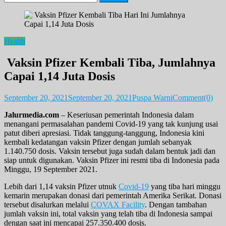
for:
Health
Vaksin Pfizer Kembali Tiba, Jumlahnya
Capai 1,14 Juta Dosis
September 20, 2021
September 20, 2021
Puspa Warni
Comment(0)
Jalurmedia.com
– Keseriusan pemerintah Indonesia dalam
menangani permasalahan pandemi Covid-19 yang tak kunjung usai
patut diberi apresiasi. Tidak tanggung-tanggung, Indonesia kini
kembali kedatangan vaksin Pfizer dengan jumlah sebanyak
1.140.750 dosis. Vaksin tersebut juga sudah dalam bentuk jadi dan
siap untuk digunakan. Vaksin Pfizer ini resmi tiba di Indonesia pada
Minggu, 19 September 2021.
Lebih dari 1,14 vaksin Pfizer utnuk
Covid-19
yang tiba hari minggu
kemarin merupakan donasi dari pemerintah Amerika Serikat. Donasi
tersebut disalurkan melalui
COVAX Facility
. Dengan tambahan
jumlah vaksin ini, total vaksin yang telah tiba di Indonesia sampai
dengan saat ini mencapai 257.350.400 dosis.