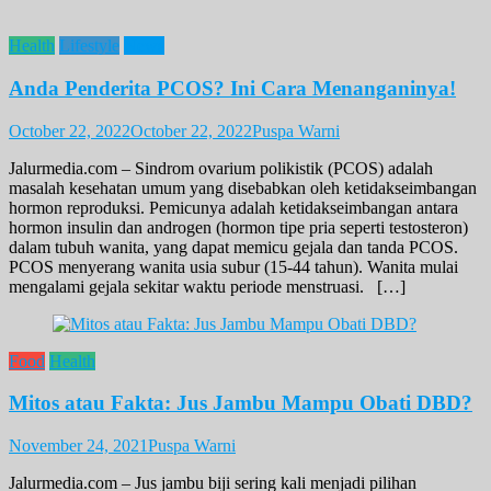
Health
Lifestyle
News
Anda Penderita PCOS? Ini Cara Menanganinya!
October 22, 2022
October 22, 2022
Puspa Warni
Jalurmedia.com – Sindrom ovarium polikistik (PCOS) adalah
masalah kesehatan umum yang disebabkan oleh ketidakseimbangan
hormon reproduksi. Pemicunya adalah ketidakseimbangan antara
hormon insulin dan androgen (hormon tipe pria seperti testosteron)
dalam tubuh wanita, yang dapat memicu gejala dan tanda PCOS.
PCOS menyerang wanita usia subur (15-44 tahun). Wanita mulai
mengalami gejala sekitar waktu periode menstruasi. […]
Food
Health
Mitos atau Fakta: Jus Jambu Mampu Obati DBD?
November 24, 2021
Puspa Warni
Jalurmedia.com – Jus jambu biji sering kali menjadi pilihan