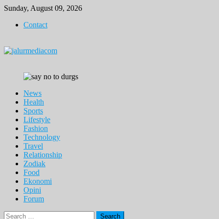
Skip
Sunday, August 09, 2026
to
Contact
content
News
Health
Sports
Lifestyle
Fashion
Technology
Travel
Relationship
Zodiak
Food
Ekonomi
Opini
Forum
Search