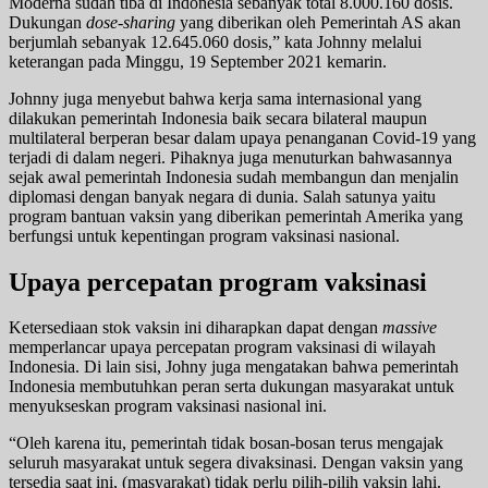
Moderna sudah tiba di Indonesia sebanyak total 8.000.160 dosis.
Dukungan
dose-sharing
yang diberikan oleh Pemerintah AS akan
berjumlah sebanyak 12.645.060 dosis,” kata Johnny melalui
keterangan pada Minggu, 19 September 2021 kemarin.
Johnny juga menyebut bahwa kerja sama internasional yang
dilakukan pemerintah Indonesia baik secara bilateral maupun
multilateral berperan besar dalam upaya penanganan Covid-19 yang
terjadi di dalam negeri. Pihaknya juga menuturkan bahwasannya
sejak awal pemerintah Indonesia sudah membangun dan menjalin
diplomasi dengan banyak negara di dunia. Salah satunya yaitu
program bantuan vaksin yang diberikan pemerintah Amerika yang
berfungsi untuk kepentingan program vaksinasi nasional.
Upaya percepatan program vaksinasi
Ketersediaan stok vaksin ini diharapkan dapat dengan
massive
memperlancar upaya percepatan program vaksinasi di wilayah
Indonesia. Di lain sisi, Johny juga mengatakan bahwa pemerintah
Indonesia membutuhkan peran serta dukungan masyarakat untuk
menyukseskan program vaksinasi nasional ini.
“Oleh karena itu, pemerintah tidak bosan-bosan terus mengajak
seluruh masyarakat untuk segera divaksinasi. Dengan vaksin yang
tersedia saat ini, (masyarakat) tidak perlu pilih-pilih vaksin lahi.