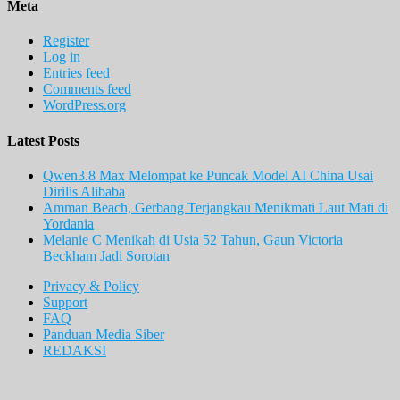
Meta
Register
Log in
Entries feed
Comments feed
WordPress.org
Latest Posts
Qwen3.8 Max Melompat ke Puncak Model AI China Usai
Dirilis Alibaba
Amman Beach, Gerbang Terjangkau Menikmati Laut Mati di
Yordania
Melanie C Menikah di Usia 52 Tahun, Gaun Victoria
Beckham Jadi Sorotan
Privacy & Policy
Support
FAQ
Panduan Media Siber
REDAKSI