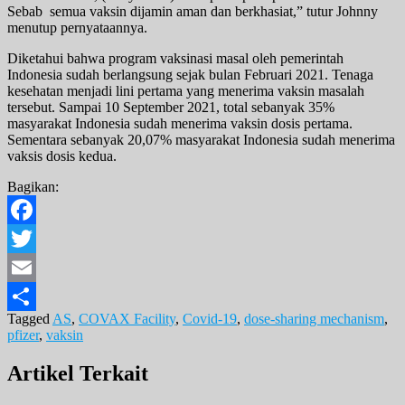
Sebab semua vaksin dijamin aman dan berkhasiat,” tutur Johnny
menutup pernyataannya.
Diketahui bahwa program vaksinasi masal oleh pemerintah
Indonesia sudah berlangsung sejak bulan Februari 2021. Tenaga
kesehatan menjadi lini pertama yang menerima vaksin masalah
tersebut. Sampai 10 September 2021, total sebanyak 35%
masyarakat Indonesia sudah menerima vaksin dosis pertama.
Sementara sebanyak 20,07% masyarakat Indonesia sudah menerima
vaksis dosis kedua.
Bagikan:
Facebook
Twitter
Email
Tagged
AS
,
COVAX Facility
,
Covid-19
,
dose-sharing mechanism
,
Share
pfizer
,
vaksin
Artikel Terkait