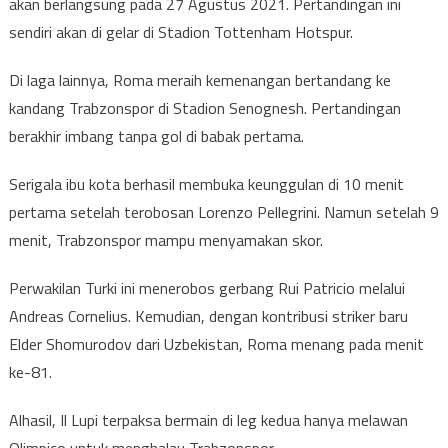
akan berlangsung pada 27 Agustus 2021. Pertandingan ini
sendiri akan di gelar di Stadion Tottenham Hotspur.
Di laga lainnya, Roma meraih kemenangan bertandang ke
kandang Trabzonspor di Stadion Senognesh. Pertandingan
berakhir imbang tanpa gol di babak pertama.
Serigala ibu kota berhasil membuka keunggulan di 10 menit
pertama setelah terobosan Lorenzo Pellegrini. Namun setelah 9
menit, Trabzonspor mampu menyamakan skor.
Perwakilan Turki ini menerobos gerbang Rui Patricio melalui
Andreas Cornelius. Kemudian, dengan kontribusi striker baru
Elder Shomurodov dari Uzbekistan, Roma menang pada menit
ke-81.
Alhasil, Il Lupi terpaksa bermain di leg kedua hanya melawan