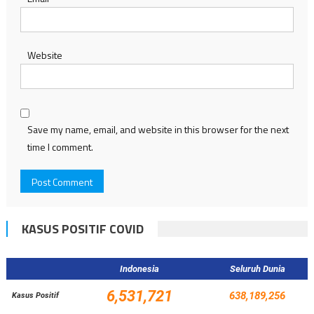
Website
Save my name, email, and website in this browser for the next
time I comment.
KASUS POSITIF COVID