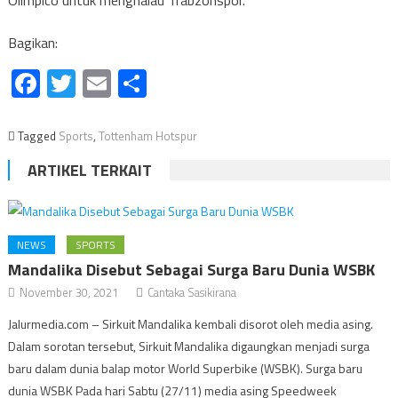
Olimpico untuk menghalau Trabzonspor.
Bagikan:
Facebook
Twitter
Email
Share
Tagged
Sports
,
Tottenham Hotspur
ARTIKEL TERKAIT
NEWS
SPORTS
Mandalika Disebut Sebagai Surga Baru Dunia WSBK
November 30, 2021
Cantaka Sasikirana
Jalurmedia.com – Sirkuit Mandalika kembali disorot oleh media asing.
Dalam sorotan tersebut, Sirkuit Mandalika digaungkan menjadi surga
baru dalam dunia balap motor World Superbike (WSBK). Surga baru
dunia WSBK Pada hari Sabtu (27/11) media asing Speedweek