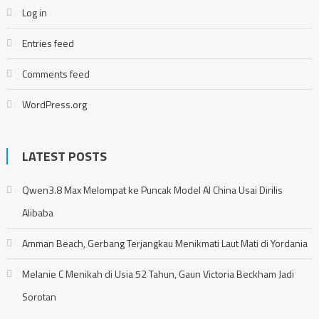
Log in
Entries feed
Comments feed
WordPress.org
LATEST POSTS
Qwen3.8 Max Melompat ke Puncak Model AI China Usai Dirilis
Alibaba
Amman Beach, Gerbang Terjangkau Menikmati Laut Mati di Yordania
Melanie C Menikah di Usia 52 Tahun, Gaun Victoria Beckham Jadi
Sorotan