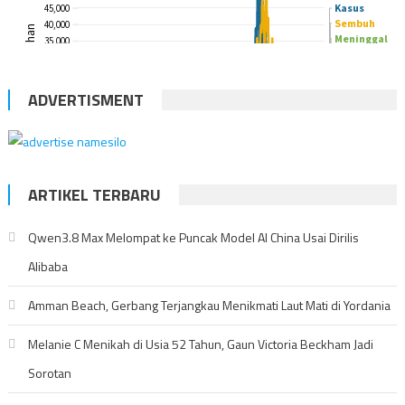
ADVERTISMENT
ARTIKEL TERBARU
Qwen3.8 Max Melompat ke Puncak Model AI China Usai Dirilis
Alibaba
Amman Beach, Gerbang Terjangkau Menikmati Laut Mati di Yordania
Melanie C Menikah di Usia 52 Tahun, Gaun Victoria Beckham Jadi
Sorotan