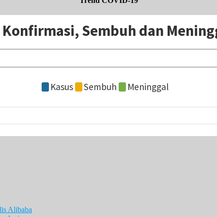
Trend COVID-19
is Alibaba