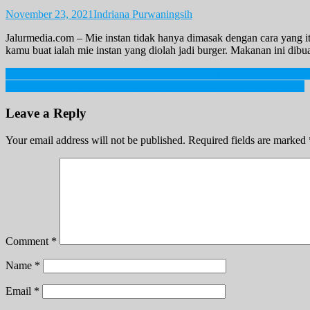
November 23, 2021
Indriana Purwaningsih
Jalurmedia.com – Mie instan tidak hanya dimasak dengan cara yang itu
kamu buat ialah mie instan yang diolah jadi burger. Makanan ini dibua
Post
Fresh Graduate Susah Dapat Kerja Saat Pandemi? Ternayata Ini Ta
Bisnis Yang Tetap Cuan Meski Diterpa Pandemi? Ini Dia Daftarnya!
navigation
Leave a Reply
Your email address will not be published.
Required fields are marked
Comment
*
Name
*
Email
*