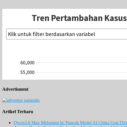
Advertisment
Artikel Terbaru
Qwen3.8 Max Melompat ke Puncak Model AI China Usai Diril