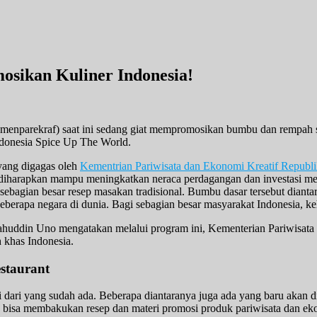
osikan Kuliner Indonesia!
enparekraf) saat ini sedang giat mempromosikan bumbu dan rempah se
ndonesia Spice Up The World.
yang digagas oleh
Kementrian Pariwisata dan Ekonomi Kreatif Republi
 diharapkan mampu meningkatkan neraca perdagangan dan investasi mel
 sebagian besar resep masakan tradisional. Bumbu dasar tersebut dia
beberapa negara di dunia. Bagi sebagian besar masyarakat Indonesia
ahuddin Uno mengatakan melalui program ini, Kementerian Pariwisata 
 khas Indonesia.
staurant
dari yang sudah ada. Beberapa diantaranya juga ada yang baru akan diri
bisa membakukan resep dan materi promosi produk pariwisata dan ekon