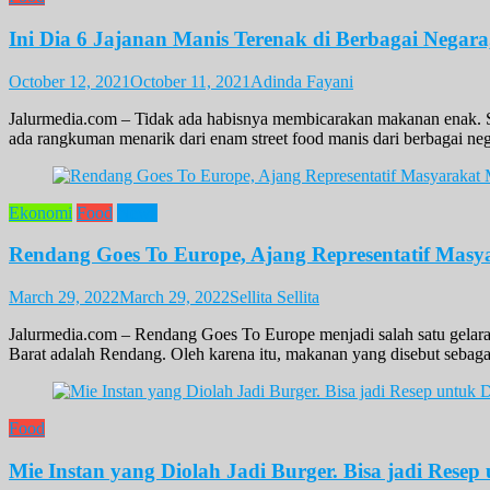
Ini Dia 6 Jajanan Manis Terenak di Berbagai Negar
October 12, 2021
October 11, 2021
Adinda Fayani
Jalurmedia.com – Tidak ada habisnya membicarakan makanan enak. Sela
ada rangkuman menarik dari enam street food manis dari berbagai ne
Ekonomi
Food
News
Rendang Goes To Europe, Ajang Representatif Masy
March 29, 2022
March 29, 2022
Sellita Sellita
Jalurmedia.com – Rendang Goes To Europe menjadi salah satu gelaran
Barat adalah Rendang. Oleh karena itu, makanan yang disebut sebagai
Food
Mie Instan yang Diolah Jadi Burger. Bisa jadi Resep