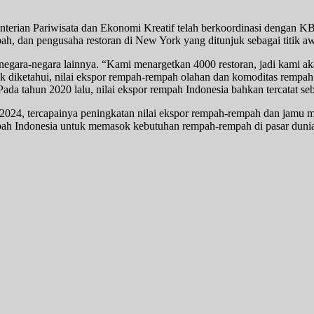
terian Pariwisata dan Ekonomi Kreatif telah berkoordinasi dengan 
pah, dan pengusaha restoran di New York yang ditunjuk sebagai titik aw
gara-negara lainnya. “Kami menargetkan 4000 restoran, jadi kami akan
tuk diketahui, nilai ekspor rempah-rempah olahan dan komoditas rempah
 Pada tahun 2020 lalu, nilai ekspor rempah Indonesia bahkan tercatat se
2024, tercapainya peningkatan nilai ekspor rempah-rempah dan jamu m
ah Indonesia untuk memasok kebutuhan rempah-rempah di pasar dunia