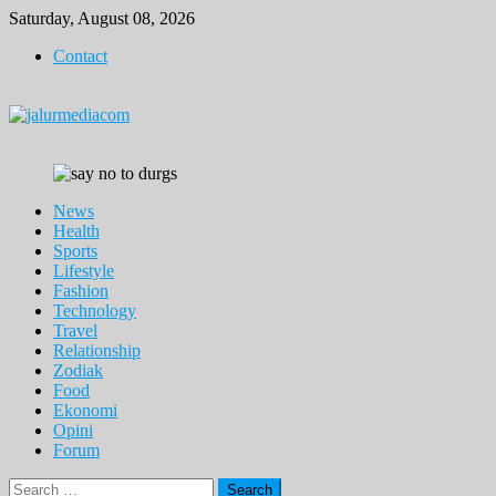
Skip
Saturday, August 08, 2026
to
Contact
content
News
Health
Sports
Lifestyle
Fashion
Technology
Travel
Relationship
Zodiak
Food
Ekonomi
Opini
Forum
Search