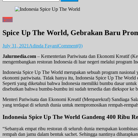
for:
Food
Spice Up The World, Gebrakan Baru Prom
July 31, 2021
Adinda Fayani
Comment(0)
Jalurmedia.com
– Kementerian Pariwisata dan Ekonomi Kreatif (Kem
mengembangkan restoran Indonesia di luar negeri melalui program I
Indonesia Spice Up The World merupakan sebuah program nasional 
ekonomi pariwisata. Tidak hanya itu, Indonesia Spice Up The World
Seperti yang diketahui bahwa Indonesia memiliki bumbu dasar untuk
disebutkan bahwa bumbu-bumbu ini sudah tersedia dan diekspor ke 
Menteri Pariwisata dan Ekonomi Kreatif (Menparekraf) Sandiaga Sal
yang terdapat di seluruh dunia untuk mempromosikan rempah-rempah
Indonesia Spice Up The World Gandeng 400 Ribu Re
“Sebanyak empat ribu restoran di seluruh dunia merupakan kombinasi 
rempah dan jamu dalam bentuk sachet. Sehingga nantinya diharapkan 