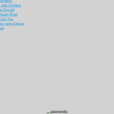
ordania
Jadi Sorotan
i Kreatif
asis Riset
Kota Tua
ma yang Elegan
pal