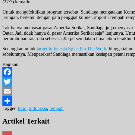
(27/7) kemarin.
Untuk mengefektifkan program tersebut, Sandiaga mengatakan Kemen
jaringan, bertemu dengan para penggiat kuliner, importir rempah-rem
Tak hanya menyasar pasar Amerika Serikat, Sandiaga juga menyasar ne
Qatar. Jadi tidak hanya di pasar Amerika Serikat saja” lanjutnya. Un
pertumbuhan rata-rata sebesar 2,95 persen dalam lima tahun terakhir.
Sedangkan untuk
target Indonesia Spice Up The World
hingga tahun 
sebelumnya, Menparekraf Sandiaga memastikan kesiapan petani remp
Bagikan:
Facebook
Twitter
Email
Tagged
food
,
indonesia
,
rempah
Share
Artikel Terkait
Food