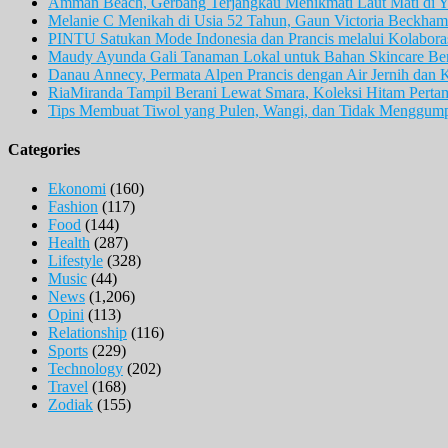
Amman Beach, Gerbang Terjangkau Menikmati Laut Mati di Y
Melanie C Menikah di Usia 52 Tahun, Gaun Victoria Beckham 
PINTU Satukan Mode Indonesia dan Prancis melalui Kolaboras
Maudy Ayunda Gali Tanaman Lokal untuk Bahan Skincare Berb
Danau Annecy, Permata Alpen Prancis dengan Air Jernih dan 
RiaMiranda Tampil Berani Lewat Smara, Koleksi Hitam Perta
Tips Membuat Tiwol yang Pulen, Wangi, dan Tidak Menggum
Categories
Ekonomi
(160)
Fashion
(117)
Food
(144)
Health
(287)
Lifestyle
(328)
Music
(44)
News
(1,206)
Opini
(113)
Relationship
(116)
Sports
(229)
Technology
(202)
Travel
(168)
Zodiak
(155)