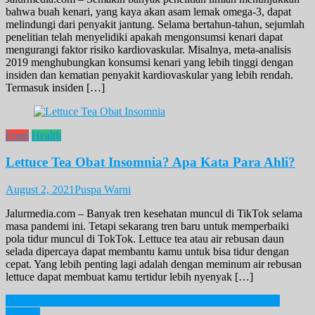
bahwa buah kenari, yang kaya akan asam lemak omega-3, dapat
melindungi dari penyakit jantung. Selama bertahun-tahun, sejumlah
penelitian telah menyelidiki apakah mengonsumsi kenari dapat
mengurangi faktor risiko kardiovaskular. Misalnya, meta-analisis
2019 menghubungkan konsumsi kenari yang lebih tinggi dengan
insiden dan kematian penyakit kardiovaskular yang lebih rendah.
Termasuk insiden […]
Food
Health
Lettuce Tea Obat Insomnia? Apa Kata Para Ahli?
August 2, 2021
Puspa Warni
Jalurmedia.com – Banyak tren kesehatan muncul di TikTok selama
masa pandemi ini. Tetapi sekarang tren baru untuk memperbaiki
pola tidur muncul di TokTok. Lettuce tea atau air rebusan daun
selada dipercaya dapat membantu kamu untuk bisa tidur dengan
cepat. Yang lebih penting lagi adalah dengan meminum air rebusan
lettuce dapat membuat kamu tertidur lebih nyenyak […]
Post
Seungri Ex Bigbang Dipenjara Selama Tiga Tahun! Apa Kata
KNetz?