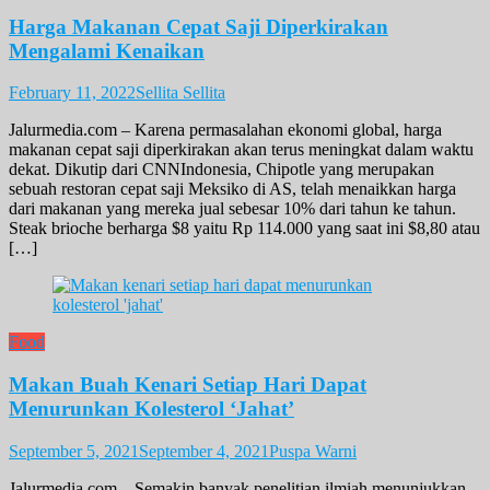
Harga Makanan Cepat Saji Diperkirakan
Mengalami Kenaikan
February 11, 2022
Sellita Sellita
Jalurmedia.com – Karena permasalahan ekonomi global, harga
makanan cepat saji diperkirakan akan terus meningkat dalam waktu
dekat. Dikutip dari CNNIndonesia, Chipotle yang merupakan
sebuah restoran cepat saji Meksiko di AS, telah menaikkan harga
dari makanan yang mereka jual sebesar 10% dari tahun ke tahun.
Steak brioche berharga $8 yaitu Rp 114.000 yang saat ini $8,80 atau
[…]
Food
Makan Buah Kenari Setiap Hari Dapat
Menurunkan Kolesterol ‘Jahat’
September 5, 2021
September 4, 2021
Puspa Warni
Jalurmedia.com – Semakin banyak penelitian ilmiah menunjukkan