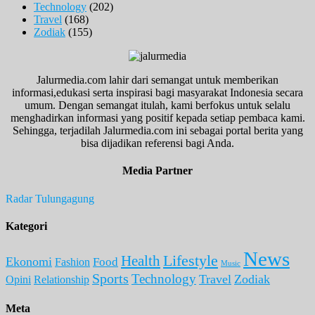
Technology
(202)
Travel
(168)
Zodiak
(155)
Jalurmedia.com lahir dari semangat untuk memberikan
informasi,edukasi serta inspirasi bagi masyarakat Indonesia secara
umum. Dengan semangat itulah, kami berfokus untuk selalu
menghadirkan informasi yang positif kepada setiap pembaca kami.
Sehingga, terjadilah Jalurmedia.com ini sebagai portal berita yang
bisa dijadikan referensi bagi Anda.
Media Partner
Radar Tulungagung
Kategori
News
Lifestyle
Health
Ekonomi
Food
Fashion
Music
Sports
Technology
Travel
Zodiak
Opini
Relationship
Meta