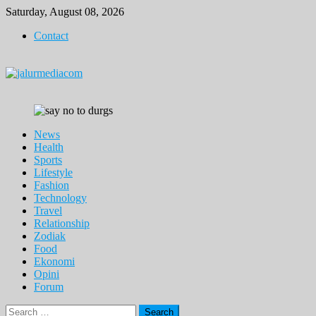
Skip
Saturday, August 08, 2026
to
Contact
content
News
Health
Sports
Lifestyle
Fashion
Technology
Travel
Relationship
Zodiak
Food
Ekonomi
Opini
Forum
Search