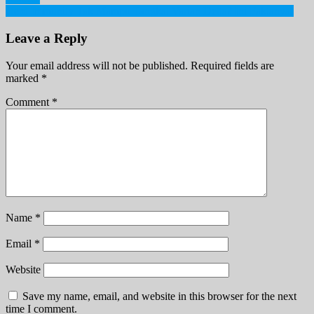
navigation
Herd Immunity Tak Mampu Tangkal Varian Delta? Ini Faktanya!
Leave a Reply
Your email address will not be published.
Required fields are
marked
*
Comment
*
Name
*
Email
*
Website
Save my name, email, and website in this browser for the next
time I comment.