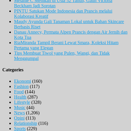
Melanie C Menikah di Usia 52 Tahun, Gaun Victoria
Beckham Jadi Sorotan
PINTU Satukan Mode Indonesia dan Prancis melalui
Kolaborasi Kreatif
Maudy Ayunda Gali Tanaman Lokal untuk Bahan Skincare
Berbasis Riset
Danau Annecy, Permata Alpen Prancis dengan Air Jernih dan
Kota Tua
RiaMiranda Tampil Berani Lewat Smara, Koleksi Hitam
Pertama yang Elegan
Tips Membuat Tiwol yang Pulen, Wangi, dan Tidak
Menggumpal
Categories
Ekonomi
(160)
Fashion
(117)
Food
(144)
Health
(287)
Lifestyle
(328)
Music
(44)
News
(1,206)
Opini
(113)
Relationship
(116)
Sports
(229)