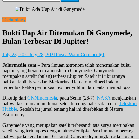
for:
Technology
Bukti Uap Air Ditemukan Di Ganymede,
Bulan Terbesar Di Jupiter!
July 28, 2021
July 28, 2021
Puspa Warni
Comment(0)
Jalurmedia.com
– Para ilmuan astronom telah menemukan bukti
uap air yang berada di atmosfer di Ganymede. Ganymede
merupakan satelit (bulan) terbesar Jupiter. Satelit ini ukurannya
bahkan lebih besar dari Merkurius. Uap air ini diperkirakan
terbentuk ketika permukaan es menyublim dari padat menjadi gas.
Dikutip dari
CNNIndonesia
, pada Senin (26/7),
NASA
menjelaskan
bahwa kesimpulan ini dibuat setelah menganalisis data dari
Teleskop
Hubble
. Setelah itu jurnal tentang hal ini diterbitkan di Nature
Astronomy.
Ganymede yang merupakan satelit terbesar di tata surya merupakan
satelit yang tertutup es dengan atmosfer tipis. Para ilmuwan percaya
bahwa pada kedalaman 161 km di Ganymede, mungkin ada lautan