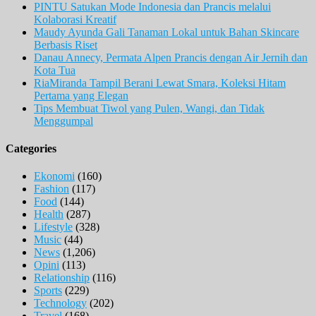
PINTU Satukan Mode Indonesia dan Prancis melalui
Kolaborasi Kreatif
Maudy Ayunda Gali Tanaman Lokal untuk Bahan Skincare
Berbasis Riset
Danau Annecy, Permata Alpen Prancis dengan Air Jernih dan
Kota Tua
RiaMiranda Tampil Berani Lewat Smara, Koleksi Hitam
Pertama yang Elegan
Tips Membuat Tiwol yang Pulen, Wangi, dan Tidak
Menggumpal
Categories
Ekonomi
(160)
Fashion
(117)
Food
(144)
Health
(287)
Lifestyle
(328)
Music
(44)
News
(1,206)
Opini
(113)
Relationship
(116)
Sports
(229)
Technology
(202)
Travel
(168)