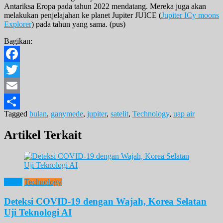
Antariksa Eropa pada tahun 2022 mendatang. Mereka juga akan
melakukan penjelajahan ke planet Jupiter JUICE (
Jupiter ICy moons
Explorer
) pada tahun yang sama. (pus)
Bagikan:
Facebook
Twitter
Email
Tagged
bulan
,
ganymede
,
jupiter
,
satelit
,
Technology
,
uap air
Share
Artikel Terkait
News
Technology
Deteksi COVID-19 dengan Wajah, Korea Selatan
Uji Teknologi AI