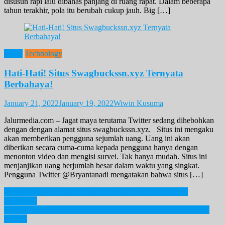
disusun rapi lalu dibahas panjang di ruang rapat. Dalam beberapa
tahun terakhir, pola itu berubah cukup jauh. Big […]
News
Technology
Hati-Hati! Situs Swagbuckssn.xyz Ternyata
Berbahaya!
January 21, 2022
January 19, 2022
Wiwin Kusuma
Jalurmedia.com – Jagat maya terutama Twitter sedang dihebohkan
dengan dengan alamat situs swagbuckssn.xyz. Situs ini mengaku
akan memberikan pengguna sejumlah uang. Uang ini akan
diberikan secara cuma-cuma kepada pengguna hanya dengan
menonton video dan mengisi survei. Tak hanya mudah. Situs ini
menjanjikan uang berjumlah besar dalam waktu yang singkat.
Pengguna Twitter @Bryantanadi mengatakan bahwa situs […]
Post
Gempa Bumi Paling Dahsyat Di Dunia, Salah Satunya Di
Indonesia!
navigation
Olimpiade Tokyo 2020: Angka Kasus Terpapar Covid-19 Makin
Tinggi!