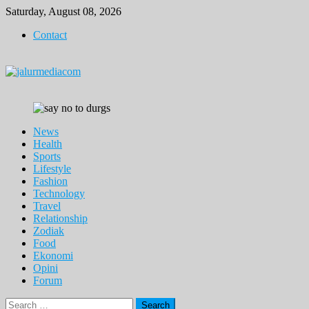
Skip
Saturday, August 08, 2026
to
Contact
content
News
Health
Sports
Lifestyle
Fashion
Technology
Travel
Relationship
Zodiak
Food
Ekonomi
Opini
Forum
Search