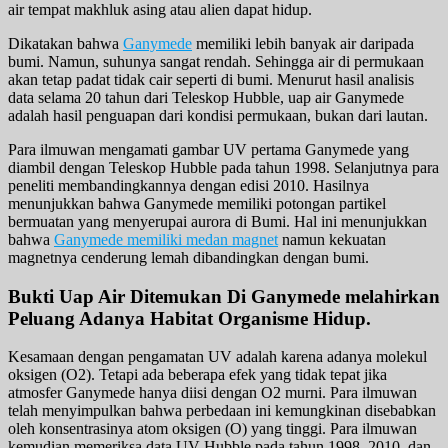
air tempat makhluk asing atau alien dapat hidup.
Dikatakan bahwa
Ganymede
memiliki lebih banyak air daripada
bumi. Namun, suhunya sangat rendah. Sehingga air di permukaan
akan tetap padat tidak cair seperti di bumi. Menurut hasil analisis
data selama 20 tahun dari Teleskop Hubble, uap air Ganymede
adalah hasil penguapan dari kondisi permukaan, bukan dari lautan.
Para ilmuwan mengamati gambar UV pertama Ganymede yang
diambil dengan Teleskop Hubble pada tahun 1998. Selanjutnya para
peneliti membandingkannya dengan edisi 2010. Hasilnya
menunjukkan bahwa Ganymede memiliki potongan partikel
bermuatan yang menyerupai aurora di Bumi. Hal ini menunjukkan
bahwa
Ganymede memiliki medan magnet
namun kekuatan
magnetnya cenderung lemah dibandingkan dengan bumi.
Bukti Uap Air Ditemukan Di Ganymede melahirkan
Peluang Adanya Habitat Organisme Hidup.
Kesamaan dengan pengamatan UV adalah karena adanya molekul
oksigen (O2). Tetapi ada beberapa efek yang tidak tepat jika
atmosfer Ganymede hanya diisi dengan O2 murni. Para ilmuwan
telah menyimpulkan bahwa perbedaan ini kemungkinan disebabkan
oleh konsentrasinya atom oksigen (O) yang tinggi. Para ilmuwan
kemudian memeriksa data UV Hubble pada tahun 1998, 2010, dan