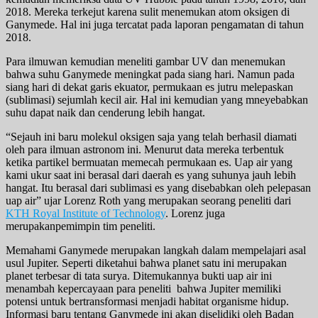
2018. Mereka terkejut karena sulit menemukan atom oksigen di
Ganymede. Hal ini juga tercatat pada laporan pengamatan di tahun
2018.
Para ilmuwan kemudian meneliti gambar UV dan menemukan
bahwa suhu Ganymede meningkat pada siang hari. Namun pada
siang hari di dekat garis ekuator, permukaan es jutru melepaskan
(sublimasi) sejumlah kecil air. Hal ini kemudian yang mneyebabkan
suhu dapat naik dan cenderung lebih hangat.
“Sejauh ini baru molekul oksigen saja yang telah berhasil diamati
oleh para ilmuan astronom ini. Menurut data mereka terbentuk
ketika partikel bermuatan memecah permukaan es. Uap air yang
kami ukur saat ini berasal dari daerah es yang suhunya jauh lebih
hangat. Itu berasal dari sublimasi es yang disebabkan oleh pelepasan
uap air” ujar Lorenz Roth yang merupakan seorang peneliti dari
KTH Royal Institute of Technology
. Lorenz juga
merupakanpemimpin tim peneliti.
Memahami Ganymede merupakan langkah dalam mempelajari asal
usul Jupiter. Seperti diketahui bahwa planet satu ini merupakan
planet terbesar di tata surya. Ditemukannya bukti uap air ini
menambah kepercayaan para peneliti bahwa Jupiter memiliki
potensi untuk bertransformasi menjadi habitat organisme hidup.
Informasi baru tentang Ganymede ini akan diselidiki oleh Badan