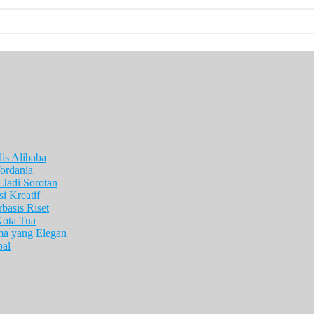
is Alibaba
ordania
Jadi Sorotan
i Kreatif
asis Riset
Kota Tua
ma yang Elegan
pal