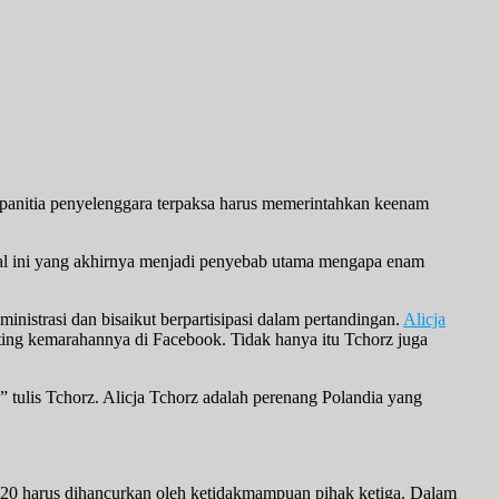
 panitia penyelenggara terpaksa harus memerintahkan keenam
Hal ini yang akhirnya menjadi penyebab utama mengapa enam
nistrasi dan bisaikut berpartisipasi dalam pertandingan.
Alicja
ting kemarahannya di Facebook. Tidak hanya itu Tchorz juga
” tulis Tchorz. Alicja Tchorz adalah perenang Polandia yang
020 harus dihancurkan oleh ketidakmampuan pihak ketiga. Dalam