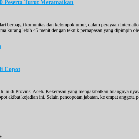
000 Peserta Turut Meramaikan
 dari berbagai komunitas dan kelompok umur, dalam perayaan Internation
 kurang lebih 45 menit dengan teknik pernapasan yang dipimpin oleh 
i Copot
li ini di Provinsi Aceh. Kekerasan yang mengakibatkan hilangnya nya
opot akibat kejadian ini. Selain pencopotan jabatan, ke empat anggota po
*