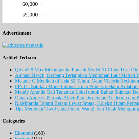
Advertisment
Artikel Terbaru
Qwen3.8 Max Melompat ke Puncak Model AI China Usai Diril
Amman Beach, Gerbang Terjangkau Menikmati Laut Mati di Y
Melanie C Menikah di Usia 52 Tahun, Gaun Victoria Beckham 
PINTU Satukan Mode Indonesia dan Prancis melalui Kolaboras
Maudy Ayunda Gali Tanaman Lokal untuk Bahan Skincare Berb
Danau Annecy, Permata Alpen Prancis dengan Air Jernih dan 
RiaMiranda Tampil Berani Lewat Smara, Koleksi Hitam Perta
Tips Membuat Tiwol yang Pulen, Wangi, dan Tidak Menggum
Categories
Ekonomi
(160)
Fashion
(117)