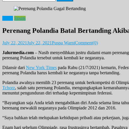
for:
News
Sports
Perenang Polandia Batal Bertanding Akib
July 22, 2021
July 22, 2021
Puspa Warni
Comment(0)
Jalurmedia.com
– Nasib menyedihkan justru dialami enam perenang 
perenang Polandia tersebut untuk kembali ke negaranya.
Dilansir dari
New York Times
pada Rabu (21/7/2021) kemarin, Federa
perenang Polandia harus kembali ke negaranya tanpa bertanding.
Polandia awalnya memilih 23 perenang untuk berkompetisi di Olimpiad
Tchorz
, salah satu perenang Polandia, mengungkapkan kemarahannya 
menuntut pengunduran diri terhadap kepemimpinan federasi.
“Bayangkan saja Anda telah mengabdikan diri Anda selama lima tahun 
berenang mewakili negaranya pada Olimpiade 2012 dan 2016.
“Saya bahkan telah melupakan kehidupan pribadi atau pekerjaan, jug
Enam hari sebelum Olimpiade, rasa frustrasinya bertambah. Pasalny