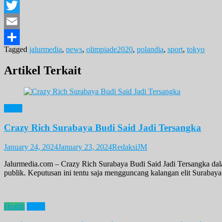
Facebook
Twitter
Email
Tagged
jalurmedia
,
news
,
olimpiade2020
,
polandia
,
sport
,
tokyo
Share
Artikel Terkait
News
Crazy Rich Surabaya Budi Said Jadi Tersangka
January 24, 2024
January 23, 2024
RedaksiJM
Jalurmedia.com – Crazy Rich Surabaya Budi Said Jadi Tersangka dal
publik. Keputusan ini tentu saja mengguncang kalangan elit Suraba
Health
News