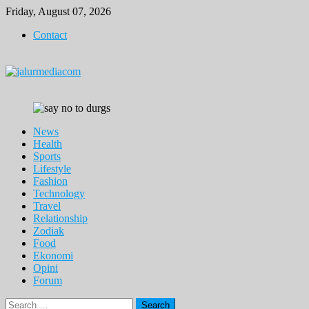
Skip
Friday, August 07, 2026
to
Contact
content
News
Health
Sports
Lifestyle
Fashion
Technology
Travel
Relationship
Zodiak
Food
Ekonomi
Opini
Forum
Search