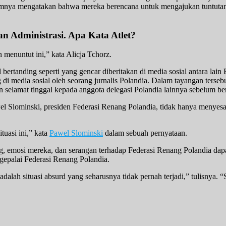
timnya mengatakan bahwa mereka berencana untuk mengajukan tuntutan
n Administrasi. Apa Kata Atlet?
menuntut ini,” kata Alicja Tchorz.
 bertanding seperti yang gencar diberitakan di media sosial antara la
i media sosial oleh seorang jurnalis Polandia. Dalam tayangan terse
 selamat tinggal kepada anggota delegasi Polandia lainnya sebelum ber
l Slominski, presiden Federasi Renang Polandia, tidak hanya menyesa
tuasi ini,” kata
Pawel Slominski
dalam sebuah pernyataan.
enang, emosi mereka, dan serangan terhadap Federasi Renang Polandia d
gepalai Federasi Renang Polandia.
 adalah situasi absurd yang seharusnya tidak pernah terjadi,” tulisnya