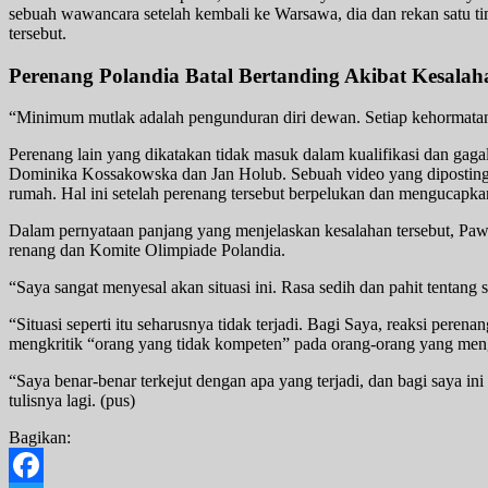
sebuah wawancara setelah kembali ke Warsawa, dia dan rekan satu 
tersebut.
Perenang Polandia Batal Bertanding Akibat Kesalaha
“Minimum mutlak adalah pengunduran diri dewan. Setiap kehormatan 
Perenang lain yang dikatakan tidak masuk dalam kualifikasi dan gagal
Dominika Kossakowska dan Jan Holub. Sebuah video yang diposting d
rumah. Hal ini setelah perenang tersebut berpelukan dan mengucapkan
Dalam pernyataan panjang yang menjelaskan kesalahan tersebut, Pawe
renang dan Komite Olimpiade Polandia.
“Saya sangat menyesal akan situasi ini. Rasa sedih dan pahit tentang si
“Situasi seperti itu seharusnya tidak terjadi. Bagi Saya, reaksi per
mengkritik “orang yang tidak kompeten” pada orang-orang yang men
“Saya benar-benar terkejut dengan apa yang terjadi, dan bagi saya ini
tulisnya lagi. (pus)
Bagikan: