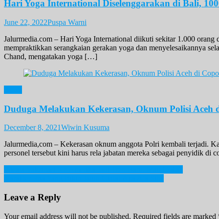
Hari Yoga International Diselenggarakan di Bali, 1
June 22, 2022
Puspa Warni
Jalurmedia.com – Hari Yoga International diikuti sekitar 1.000 orang
mempraktikkan serangkaian gerakan yoga dan menyelesaikannya selama
Chand, mengatakan yoga […]
News
Duduga Melakukan Kekerasan, Oknum Polisi Aceh d
December 8, 2021
Wiwin Kusuma
Jalurmedia,com – Kekerasan oknum anggota Polri kembali terjadi. Ka
personel tersebut kini harus rela jabatan mereka sebagai penyidik di c
Post
Wisata Vaksinasi Ke Amerika Jadi Tren Baru, Mau Coba?
Karakter Pria Yang Bikin Jatuh Cinta! Apa Aja Sih?
navigation
Leave a Reply
Your email address will not be published.
Required fields are marked