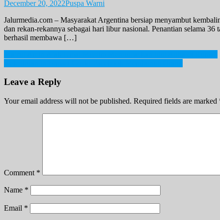
December 20, 2022
Puspa Warni
Jalurmedia.com – Masyarakat Argentina bersiap menyambut kembaliny
dan rekan-rekannya sebagai hari libur nasional. Penantian selama 36
berhasil membawa […]
Post
Ma’ruf Amin Ajak Umat Muslim Mengucapkan Idul Adha di Rumah
Kekeliruan Informasi Covid Facebook Membunuh Orang
navigation
Leave a Reply
Your email address will not be published.
Required fields are marked
Comment
*
Name
*
Email
*