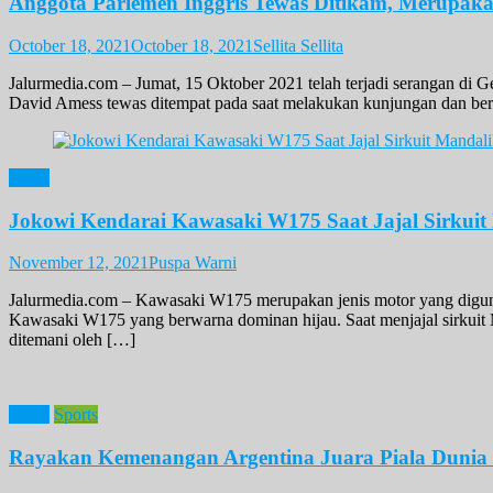
Anggota Parlemen Inggris Tewas Ditikam, Merupaka
October 18, 2021
October 18, 2021
Sellita Sellita
Jalurmedia.com – Jumat, 15 Oktober 2021 telah terjadi serangan di G
David Amess tewas ditempat pada saat melakukan kunjungan dan ber
News
Jokowi Kendarai Kawasaki W175 Saat Jajal Sirkuit
November 12, 2021
Puspa Warni
Jalurmedia.com – Kawasaki W175 merupakan jenis motor yang diguna
Kawasaki W175 yang berwarna dominan hijau. Saat menjajal sirkuit 
ditemani oleh […]
News
Sports
Rayakan Kemenangan Argentina Juara Piala Dunia 2