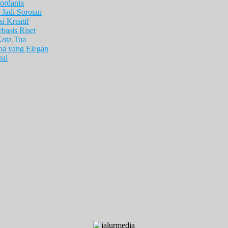
ordania
Jadi Sorotan
i Kreatif
asis Riset
Kota Tua
ma yang Elegan
pal