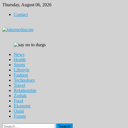
Skip
Thursday, August 06, 2026
to
Contact
content
News
Health
Sports
Lifestyle
Fashion
Technology
Travel
Relationship
Zodiak
Food
Ekonomi
Opini
Forum
Search