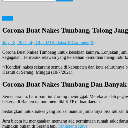
for:
News
Corona Buat Nakes Tumbang, Tolong Jang
July 18, 2021
July 18, 2021
RedaksiJM
Comment(0)
Corona Buat Nakes Tumbang untuk kesekian kalinya. Lonjakan juml
kegagalan. Termasuk relawan yang kelelahan kemudian mengundurkan
“(Kondisi) nakes sekarang semua di kabupaten dan kota seluruhnya
Hastuti di Serang, Minggu (18/7/2021).
Corona Buat Nakes Tumbang Dan Banyak 
Sementara itu, baru-baru ini 7 orang meninggal. Mereka adalah pegaw
bekerja di Banten namun memiliki KTP di luar daerah.
Sedangkan untuk nakes yang isolasi mandiri jumlahnya bisa ratusan t
Juru bicara itu mengatakan memang ada permintaan rumah sakit darur
mungkin bukan di Serang tapi
Tangerang Raya
.