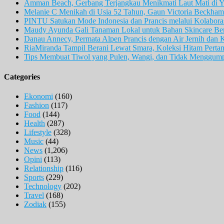
Amman Beach, Gerbang Terjangkau Menikmati Laut Mati di Y
Melanie C Menikah di Usia 52 Tahun, Gaun Victoria Beckham 
PINTU Satukan Mode Indonesia dan Prancis melalui Kolaboras
Maudy Ayunda Gali Tanaman Lokal untuk Bahan Skincare Berb
Danau Annecy, Permata Alpen Prancis dengan Air Jernih dan 
RiaMiranda Tampil Berani Lewat Smara, Koleksi Hitam Perta
Tips Membuat Tiwol yang Pulen, Wangi, dan Tidak Menggum
Categories
Ekonomi
(160)
Fashion
(117)
Food
(144)
Health
(287)
Lifestyle
(328)
Music
(44)
News
(1,206)
Opini
(113)
Relationship
(116)
Sports
(229)
Technology
(202)
Travel
(168)
Zodiak
(155)