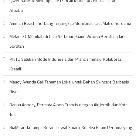
Qwen3.8 Max Melompat ke Puncak Model AI China Usai Dirilis
Alibaba
Amman Beach, Gerbang Terjangkau Menikmati Laut Mati di Yordania
Melanie C Menikah di Usia 52 Tahun, Gaun Victoria Beckham Jadi
Sorotan
PINTU Satukan Mode Indonesia dan Prancis melalui Kolaborasi
Kreatif
Maudy Ayunda Gali Tanaman Lokal untuk Bahan Skincare Berbasis
Riset
Danau Annecy, Permata Alpen Prancis dengan Air Jernih dan Kota
Tua
RiaMiranda Tampil Berani Lewat Smara, Koleksi Hitam Pertama yang