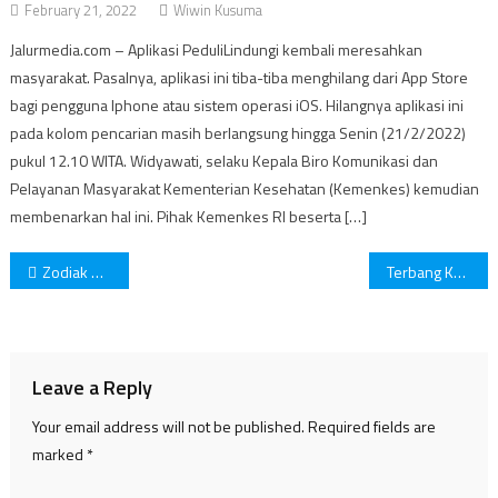
February 21, 2022
Wiwin Kusuma
Jalurmedia.com – Aplikasi PeduliLindungi kembali meresahkan
masyarakat. Pasalnya, aplikasi ini tiba-tiba menghilang dari App Store
bagi pengguna Iphone atau sistem operasi iOS. Hilangnya aplikasi ini
pada kolom pencarian masih berlangsung hingga Senin (21/2/2022)
pukul 12.10 WITA. Widyawati, selaku Kepala Biro Komunikasi dan
Pelayanan Masyarakat Kementerian Kesehatan (Kemenkes) kemudian
membenarkan hal ini. Pihak Kemenkes RI beserta […]
Post
Zodiak Paling Cerdas! Apakah Anak Kamu Termasuk Di Dalamnya?
Terbang Ke Luar Angkasa, Bezos ajak Anak Usia 18 Tahun Untuk Ikut!
navigation
Leave a Reply
Your email address will not be published.
Required fields are
marked
*