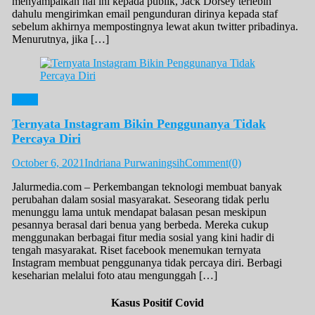
menyampaikan hal ini kepada publik, Jack Dorsey terlebih
dahulu mengirimkan email pengunduran dirinya kepada staf
sebelum akhirnya mempostingnya lewat akun twitter pribadinya.
Menurutnya, jika […]
News
Ternyata Instagram Bikin Penggunanya Tidak
Percaya Diri
October 6, 2021
Indriana Purwaningsih
Comment(0)
Jalurmedia.com – Perkembangan teknologi membuat banyak
perubahan dalam sosial masyarakat. Seseorang tidak perlu
menunggu lama untuk mendapat balasan pesan meskipun
pesannya berasal dari benua yang berbeda. Mereka cukup
menggunakan berbagai fitur media sosial yang kini hadir di
tengah masyarakat. Riset facebook menemukan ternyata
Instagram membuat penggunanya tidak percaya diri. Berbagi
keseharian melalui foto atau mengunggah […]
Kasus Positif Covid