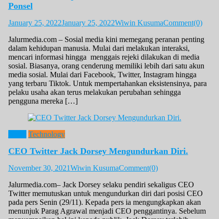
Ponsel
January 25, 2022
January 25, 2022
Wiwin Kusuma
Comment(0)
Jalurmedia.com – Sosial media kini memegang peranan penting
dalam kehidupan manusia. Mulai dari melakukan interaksi,
mencari informasi hingga menggais rejeki dilakukan di media
sosial. Biasanya, orang cenderung memiliki lebih dari satu akun
media sosial. Mulai dari Facebook, Twitter, Instagram hingga
yang terbaru Tiktok. Untuk mempertahankan eksistensinya, para
pelaku usaha akan terus melakukan perubahan sehingga
pengguna mereka […]
News
Technology
CEO Twitter Jack Dorsey Mengundurkan Diri.
November 30, 2021
Wiwin Kusuma
Comment(0)
Jalurmedia.com– Jack Dorsey selaku pendiri sekaligus CEO
Twitter memutuskan untuk mengundurkan diri dari posisi CEO
pada pers Senin (29/11). Kepada pers ia mengungkapkan akan
menunjuk Parag Agrawal menjadi CEO penggantinya. Sebelum