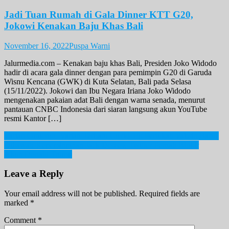
Jadi Tuan Rumah di Gala Dinner KTT G20,
Jokowi Kenakan Baju Khas Bali
November 16, 2022
Puspa Warni
Jalurmedia.com – Kenakan baju khas Bali, Presiden Joko Widodo
hadir di acara gala dinner dengan para pemimpin G20 di Garuda
Wisnu Kencana (GWK) di Kuta Selatan, Bali pada Selasa
(15/11/2022). Jokowi dan Ibu Negara Iriana Joko Widodo
mengenakan pakaian adat Bali dengan warna senada, menurut
pantauan CNBC Indonesia dari siaran langsung akun YouTube
resmi Kantor […]
Post
Varian Omicron, Varian Terbaru Covid-19: Perlukah Vaksin Baru?
Dibawah Kepeminpinan Jack Dorsey, Twitter Pernah Blokir
navigation
Akun Donald Trump
Leave a Reply
Your email address will not be published.
Required fields are
marked
*
Comment
*