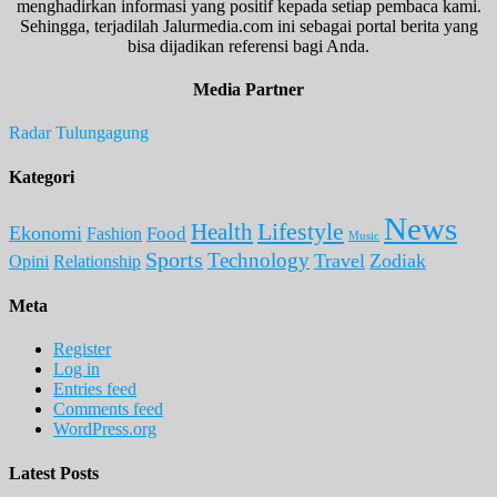
menghadirkan informasi yang positif kepada setiap pembaca kami.
Sehingga, terjadilah Jalurmedia.com ini sebagai portal berita yang
bisa dijadikan referensi bagi Anda.
Media Partner
Radar Tulungagung
Kategori
News
Lifestyle
Health
Ekonomi
Food
Fashion
Music
Sports
Technology
Travel
Zodiak
Opini
Relationship
Meta
Register
Log in
Entries feed
Comments feed
WordPress.org
Latest Posts