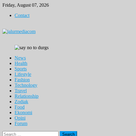
Skip
Friday, August 07, 2026
to
Contact
content
News
Health
Sports
Lifestyle
Fashion
Technology
Travel
Relationship
Zodiak
Food
Ekonomi
Opini
Forum
Search