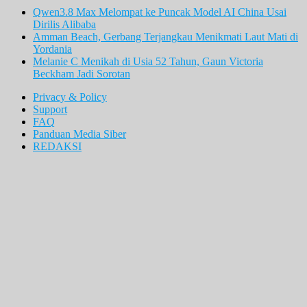
Qwen3.8 Max Melompat ke Puncak Model AI China Usai
Dirilis Alibaba
Amman Beach, Gerbang Terjangkau Menikmati Laut Mati di
Yordania
Melanie C Menikah di Usia 52 Tahun, Gaun Victoria
Beckham Jadi Sorotan
Privacy & Policy
Support
FAQ
Panduan Media Siber
REDAKSI