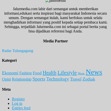
Jalurmedia.com lahir dari semangat untuk memberikan
informasi,edukasi serta inspirasi bagi masyarakat Indonesia secara
umum. Dengan semangat itulah, kami berfokus untuk selalu
menghadirkan informasi yang positif kepada setiap pembaca kami.
Sehingga, terjadilah Jalurmedia.com ini sebagai portal berita yang
bisa dijadikan referensi bagi Anda.
Media Partner
Radar Tulungagung
Kategori
News
Lifestyle
Health
Ekonomi
Food
Fashion
Music
Sports
Technology
Travel
Zodiak
Opini
Relationship
Meta
Register
Log in
Entries feed