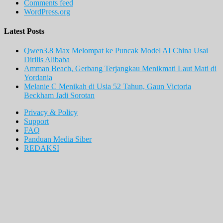
Comments feed
WordPress.org
Latest Posts
Qwen3.8 Max Melompat ke Puncak Model AI China Usai
Dirilis Alibaba
Amman Beach, Gerbang Terjangkau Menikmati Laut Mati di
Yordania
Melanie C Menikah di Usia 52 Tahun, Gaun Victoria
Beckham Jadi Sorotan
Privacy & Policy
Support
FAQ
Panduan Media Siber
REDAKSI