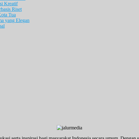
i Kreatif
asis Riset
Kota Tua
ma yang Elegan
pal
ukasi serta inspirasi bagi masyarakat Indonesia secara umum. Dengan s