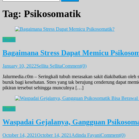
for:
Tag:
Psikosomatik
Health
Bagaimana Stress Dapat Memicu Psikosom
January 10, 2022
Sellita Sellita
Comment(0)
Jalurmedia.c0m – Seringkali tubuh merasakan sakit diakibatkan oleh
buruk bagi kesehatan. Stres yang tak berujung cenderung dapat memic
pikiran tersebut sehingga munculnya […]
Health
Waspadai Gejalanya, Gangguan Psikosomat
October 14, 2021
October 14, 2021
Adinda Fayani
Comment(0)