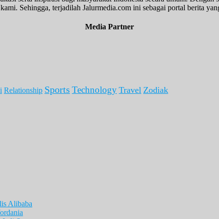
kami. Sehingga, terjadilah Jalurmedia.com ini sebagai portal berita yang
Media Partner
Sports
Technology
Travel
Zodiak
i
Relationship
is Alibaba
ordania