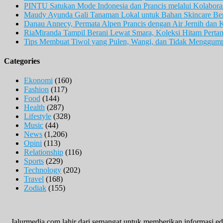
PINTU Satukan Mode Indonesia dan Prancis melalui Kolaboras
Maudy Ayunda Gali Tanaman Lokal untuk Bahan Skincare Berb
Danau Annecy, Permata Alpen Prancis dengan Air Jernih dan 
RiaMiranda Tampil Berani Lewat Smara, Koleksi Hitam Perta
Tips Membuat Tiwol yang Pulen, Wangi, dan Tidak Menggum
Categories
Ekonomi
(160)
Fashion
(117)
Food
(144)
Health
(287)
Lifestyle
(328)
Music
(44)
News
(1,206)
Opini
(113)
Relationship
(116)
Sports
(229)
Technology
(202)
Travel
(168)
Zodiak
(155)
Jalurmedia.com lahir dari semangat untuk memberikan informasi,ed