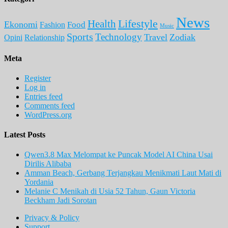
News
Lifestyle
Health
Ekonomi
Food
Fashion
Music
Sports
Technology
Travel
Zodiak
Opini
Relationship
Meta
Register
Log in
Entries feed
Comments feed
WordPress.org
Latest Posts
Qwen3.8 Max Melompat ke Puncak Model AI China Usai
Dirilis Alibaba
Amman Beach, Gerbang Terjangkau Menikmati Laut Mati di
Yordania
Melanie C Menikah di Usia 52 Tahun, Gaun Victoria
Beckham Jadi Sorotan
Privacy & Policy
Support