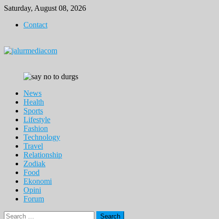
Skip
Saturday, August 08, 2026
to
Contact
content
News
Health
Sports
Lifestyle
Fashion
Technology
Travel
Relationship
Zodiak
Food
Ekonomi
Opini
Forum
Search