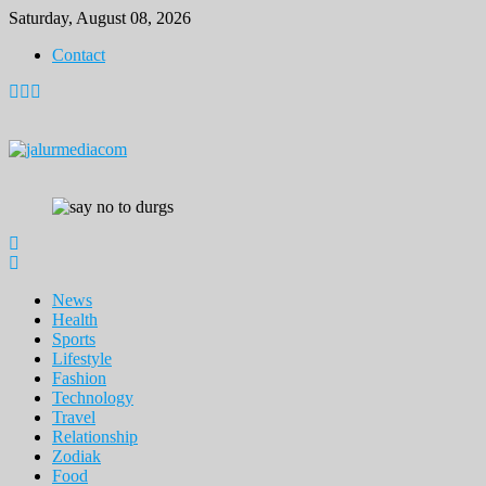
Skip
Saturday, August 08, 2026
to
Contact
content
News
Health
Sports
Lifestyle
Fashion
Technology
Travel
Relationship
Zodiak
Food