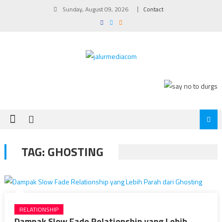
Skip
Sunday, August 09, 2026
Contact
to
content
TAG:
GHOSTING
RELATIONSHIP
Dampak Slow Fade Relationship yang Lebih