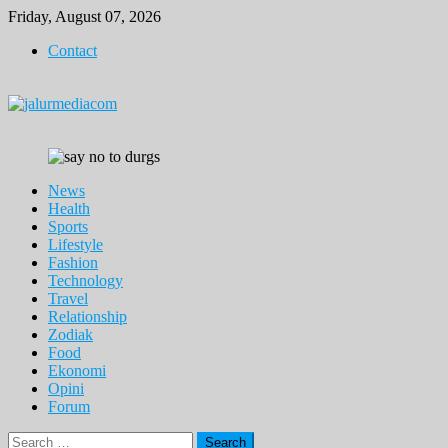
Skip
Friday, August 07, 2026
to
Contact
content
News
Health
Sports
Lifestyle
Fashion
Technology
Travel
Relationship
Zodiak
Food
Ekonomi
Opini
Forum
Search