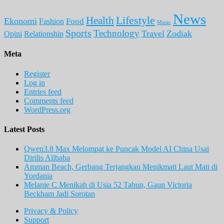
News
Lifestyle
Health
Ekonomi
Food
Fashion
Music
Sports
Technology
Travel
Zodiak
Opini
Relationship
Meta
Register
Log in
Entries feed
Comments feed
WordPress.org
Latest Posts
Qwen3.8 Max Melompat ke Puncak Model AI China Usai
Dirilis Alibaba
Amman Beach, Gerbang Terjangkau Menikmati Laut Mati di
Yordania
Melanie C Menikah di Usia 52 Tahun, Gaun Victoria
Beckham Jadi Sorotan
Privacy & Policy
Support