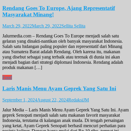
Rendang Goes To Europe, Ajang Representatif
Masyarakat Minang!
March 29, 2022
March 29, 2022
Sellita Sellita
Jalurmedia.com – Rendang Goes To Europe menjadi salah satu
gelaran yang dinakti-nantikan oleh banyak masyarakat Indonesia.
Salah satu hidangan paling populer dan representatif dari Minang
atau Sumatera Barat adalah Rendang. Oleh karena itu, makanan
yang disebut sebagai yang terbaik atau terenak di dunia ini akan
menjadi bagian dari strategi diplomasi Indonesia. Rendang adalah
produk makanan […]
Food
Laris Manis Menu Ayam Geprek Yang Satu Ini
September 1, 2024
August 22, 2024
RedaksiJM
Jalur Media – Laris Manis Menu Ayam Geprek Yang Satu Ini. Ayam
geprek Senopati menjadi salah satu makanan favorit masyarakat
Indonesia, terutama di kalangan anak muda. Di tengah persaingan
yang ketat, Ayam Geprek Senopati berhasil mencuri perhatian para
pecinta kuliner. Dengan harga mulai dari Rp 10 ribu, tempat ini