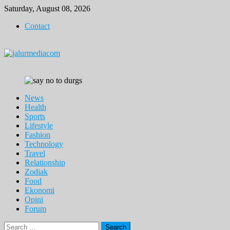
Skip
Saturday, August 08, 2026
to
Contact
content
News
Health
Sports
Lifestyle
Fashion
Technology
Travel
Relationship
Zodiak
Food
Ekonomi
Opini
Forum
Search