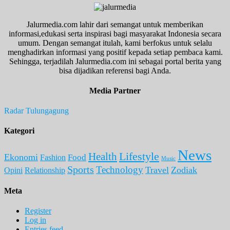
Jalurmedia.com lahir dari semangat untuk memberikan
informasi,edukasi serta inspirasi bagi masyarakat Indonesia secara
umum. Dengan semangat itulah, kami berfokus untuk selalu
menghadirkan informasi yang positif kepada setiap pembaca kami.
Sehingga, terjadilah Jalurmedia.com ini sebagai portal berita yang
bisa dijadikan referensi bagi Anda.
Media Partner
Radar Tulungagung
Kategori
News
Lifestyle
Health
Ekonomi
Food
Fashion
Music
Sports
Technology
Travel
Zodiak
Opini
Relationship
Meta
Register
Log in
Entries feed