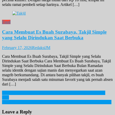
selalu ramai pembeli setiap harinya. Artikel […]
Food
Cara Membuat Es Buah Surabaya, Takjil Simple
yang Selalu Dirindukan Saat Berbuka
February 17, 2026
RedaksiJM
Cara Membuat Es Buah Surabaya, Takjil Simple yang Selalu
Dirindukan Saat Berbuka Cara Membuat Es Buah Surabaya, Takjil
Simple yang Selalu Dirindukan Saat Berbuka Bulan Ramadan
selalu identik dengan sajian manis dan menyegarkan saat azan
magrib berkumandang. Di antara banyak pilihan takjil, es buah
Surabaya menjadi salah satu minuman favorit yang tak pernah absen
dari […]
Post
Cara Tercepat Dapat Tiket Arsenal vs Burnley Harga, Jadwal &
Tips
navigation
Kemenpar Gelar Famtrip, Gaet Wisata Golf Korea untuk Pasar VIP
Leave a Reply