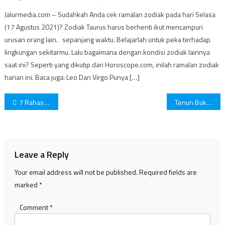
Jalurmedia.com – Sudahkah Anda cek ramalan zodiak pada hari Selasa
(17 Agustus 2021)? Zodiak Taurus harus berhenti ikut mencampuri
urusan orang lain. sepanjang waktu. Belajarlah untuk peka terhadap
lingkungan sekitarmu. Lalu bagaimana dengan kondisi zodiak lainnya
saat ini? Seperti yang dikutip dari Horoscope.com, inilah ramalan zodiak
harian ini. Baca juga: Leo Dan Virgo Punya […]
Post
7 Rahasia Tampil Trendi di Usia 60 Tahun Tanpa Kehilangan Kesan Elegan
Tenun Bukan Sekadar Kain, Ia Menjaga Budaya dan Menghidupi Banyak Keluarga
navigation
Leave a Reply
Your email address will not be published.
Required fields are
marked
*
Comment
*