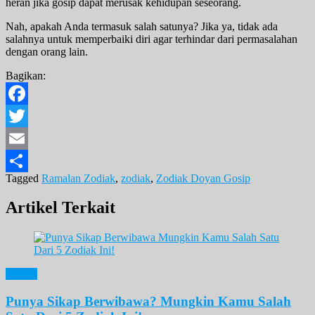
heran jika gosip dapat merusak kehidupan seseorang.
Nah, apakah Anda termasuk salah satunya? Jika ya, tidak ada
salahnya untuk memperbaiki diri agar terhindar dari permasalahan
dengan orang lain.
Bagikan:
Facebook
Twitter
Email
Tagged
Ramalan Zodiak
,
zodiak
,
Zodiak Doyan Gosip
Share
Artikel Terkait
Zodiak
Punya Sikap Berwibawa? Mungkin Kamu Salah