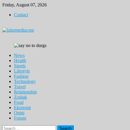
Skip
Friday, August 07, 2026
to
Contact
content
News
Health
Sports
Lifestyle
Fashion
Technology
Travel
Relationship
Zodiak
Food
Ekonomi
Opini
Forum
Search