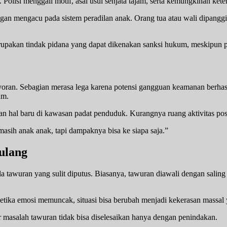
 Polisi menggali motif, asal usul senjata tajam, serta kemungkinan ket
an mengacu pada sistem peradilan anak. Orang tua atau wali dipanggi
rupakan tindak pidana yang dapat dikenakan sanksi hukum, meskipun 
ran. Sebagian merasa lega karena potensi gangguan keamanan berhasi
am.
n hal baru di kawasan padat penduduk. Kurangnya ruang aktivitas posi
masih anak anak, tapi dampaknya bisa ke siapa saja.”
ulang
awuran yang sulit diputus. Biasanya, tawuran diawali dengan saling ej
etika emosi memuncak, situasi bisa berubah menjadi kekerasan massal y
ar masalah tawuran tidak bisa diselesaikan hanya dengan penindakan.