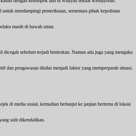
erkaitan dengan kelompok lain di wilayah sekitar Kemayoran.
l untuk mendampingi pemeriksaan, sementara pihak kepolisian
pelaku masih di bawah umur.
l dicegah sebelum terjadi bentrokan. Namun ada juga yang mengaku
tif dan pengawasan dinilai menjadi faktor yang memperparah situasi.
ek di media sosial, kemudian berlanjut ke janjian bertemu di lokasi
ang sulit dikendalikan.