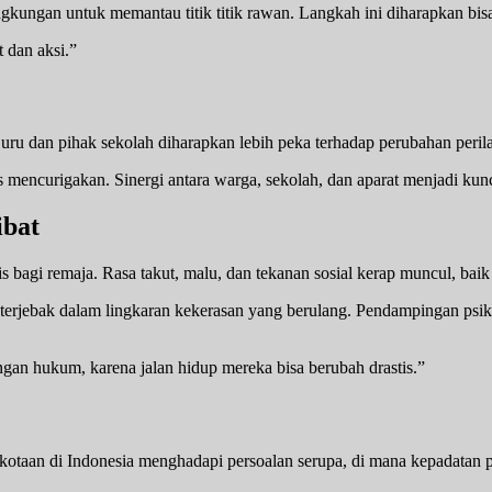
ingkungan untuk memantau titik titik rawan. Langkah ini diharapkan bi
t dan aksi.”
ru dan pihak sekolah diharapkan lebih peka terhadap perubahan peril
tas mencurigakan. Sinergi antara warga, sekolah, dan aparat menjadi k
ibat
agi remaja. Rasa takut, malu, dan tekanan sosial kerap muncul, baik
 terjebak dalam lingkaran kekerasan yang berulang. Pendampingan psik
gan hukum, karena jalan hidup mereka bisa berubah drastis.”
rkotaan di Indonesia menghadapi persoalan serupa, di mana kepadata