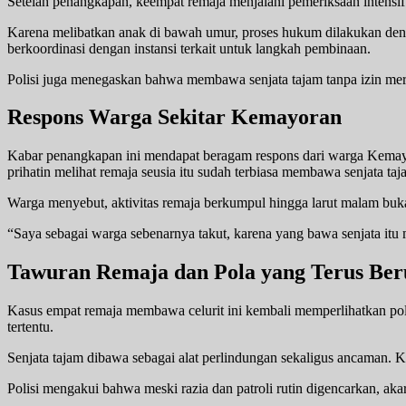
Setelah penangkapan, keempat remaja menjalani pemeriksaan intensif.
Karena melibatkan anak di bawah umur, proses hukum dilakukan deng
berkoordinasi dengan instansi terkait untuk langkah pembinaan.
Polisi juga menegaskan bahwa membawa senjata tajam tanpa izin me
Respons Warga Sekitar Kemayoran
Kabar penangkapan ini mendapat beragam respons dari warga Kemayo
prihatin melihat remaja seusia itu sudah terbiasa membawa senjata taj
Warga menyebut, aktivitas remaja berkumpul hingga larut malam buka
“Saya sebagai warga sebenarnya takut, karena yang bawa senjata itu 
Tawuran Remaja dan Pola yang Terus Ber
Kasus empat remaja membawa celurit ini kembali memperlihatkan pola t
tertentu.
Senjata tajam dibawa sebagai alat perlindungan sekaligus ancaman. K
Polisi mengakui bahwa meski razia dan patroli rutin digencarkan, ak