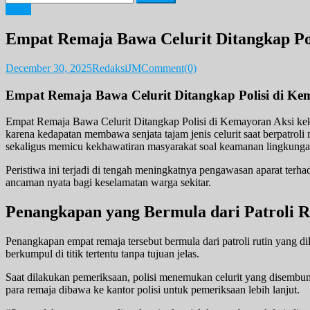
for:
News
Empat Remaja Bawa Celurit Ditangkap Po
December 30, 2025
RedaksiJM
Comment(0)
Empat Remaja Bawa Celurit Ditangkap Polisi di K
Empat Remaja Bawa Celurit Ditangkap Polisi di Kemayoran Aksi keker
karena kedapatan membawa senjata tajam jenis celurit saat berpatrol
sekaligus memicu kekhawatiran masyarakat soal keamanan lingkunga
Peristiwa ini terjadi di tengah meningkatnya pengawasan aparat terha
ancaman nyata bagi keselamatan warga sekitar.
Penangkapan yang Bermula dari Patroli R
Penangkapan empat remaja tersebut bermula dari patroli rutin yang d
berkumpul di titik tertentu tanpa tujuan jelas.
Saat dilakukan pemeriksaan, polisi menemukan celurit yang disembun
para remaja dibawa ke kantor polisi untuk pemeriksaan lebih lanjut.