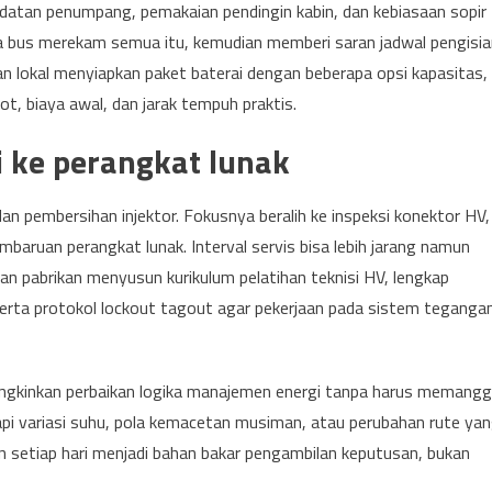
datan penumpang, pemakaian pendingin kabin, dan kebiasaan sopir
da bus merekam semua itu, kemudian memberi saran jadwal pengisia
kan lokal menyiapkan paket baterai dengan beberapa opsi kapasitas,
 biaya awal, dan jarak tempuh praktis.
i ke perangkat lunak
, dan pembersihan injektor. Fokusnya beralih ke inspeksi konektor HV,
mbaruan perangkat lunak. Interval servis bisa lebih jarang namun
n pabrikan menyusun kurikulum pelatihan teknisi HV, lengkap
serta protokol lockout tagout agar pekerjaan pada sistem teganga
ungkinkan perbaikan logika manajemen energi tanpa harus memanggi
dapi variasi suhu, pola kemacetan musiman, atau perubahan rute ya
 setiap hari menjadi bahan bakar pengambilan keputusan, bukan