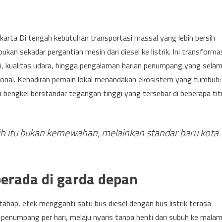
karta Di tengah kebutuhan transportasi massal yang lebih bersih
ukan sekadar pergantian mesin dari diesel ke listrik. Ini transforma
ergi, kualitas udara, hingga pengalaman harian penumpang yang sela
ional. Kehadiran pemain lokal menandakan ekosistem yang tumbuh:
a bengkel berstandar tegangan tinggi yang tersebar di beberapa tit
ih itu bukan kemewahan, melainkan standar baru kota
berada di garda depan
ertahap, efek mengganti satu bus diesel dengan bus listrik terasa
n penumpang per hari, melaju nyaris tanpa henti dari subuh ke malam