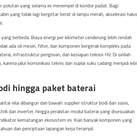
polutan yang selama ini menempel di koridor padat. Bagi
n yang tidak lagi bergetar berat di lampu merah, akselerasi halus
a.
a yang berbeda. Biaya energi per kilometer cenderung lebih rendah
idak ada oli mesin, filter, dan komponen bergerak kompleks pada
ai, infrastruktur pengisian, dan kesiapan teknisi HV. Di sinilah
karena jalur komunikasi teknis dan suplai suku cadang menjadi leb
odi hingga paket baterai
ntai nilai dibangun dari bawah: supplier struktur bodi dan sasis,
trik dan inverter, hingga perakitan modul baterai yang disesuaikan
i indikator kematangan ekosistem ini. Kian banyak komponen yang
tahuan dan penciptaan lapangan kerja terampil.