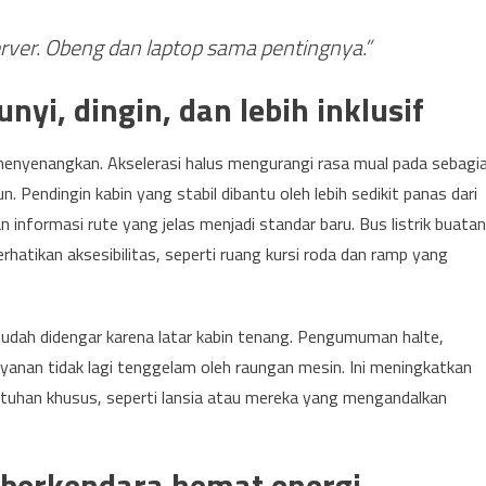
 server. Obeng dan laptop sama pentingnya.”
i, dingin, dan lebih inklusif
nyenangkan. Akselerasi halus mengurangi rasa mual pada sebagi
 Pendingin kabin yang stabil dibantu oleh lebih sedikit panas dari
 informasi rute yang jelas menjadi standar baru. Bus listrik buatan
atikan aksesibilitas, seperti ruang kursi roda dan ramp yang
mudah didengar karena latar kabin tenang. Pengumuman halte,
anan tidak lagi tenggelam oleh raungan mesin. Ini meningkatkan
han khusus, seperti lansia atau mereka yang mengandalkan
 berkendara hemat energi