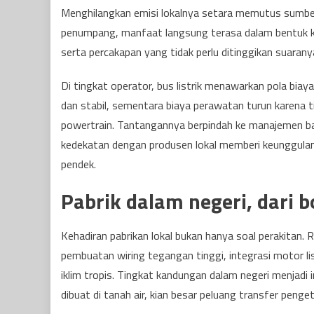
Menghilangkan emisi lokalnya setara memutus sumber 
penumpang, manfaat langsung terasa dalam bentuk kabi
serta percakapan yang tidak perlu ditinggikan suarany
Di tingkat operator, bus listrik menawarkan pola biay
dan stabil, sementara biaya perawatan turun karena t
powertrain. Tantangannya berpindah ke manajemen bater
kedekatan dengan produsen lokal memberi keunggulan, 
pendek.
Pabrik dalam negeri, dari b
Kehadiran pabrikan lokal bukan hanya soal perakitan. Ra
pembuatan wiring tegangan tinggi, integrasi motor lis
iklim tropis. Tingkat kandungan dalam negeri menjad
dibuat di tanah air, kian besar peluang transfer penge