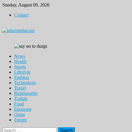
Skip
Sunday, August 09, 2026
to
Contact
content
News
Health
Sports
Lifestyle
Fashion
Technology
Travel
Relationship
Zodiak
Food
Ekonomi
Opini
Forum
Search