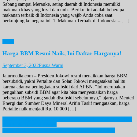
Sabang sampai Merauke, setiap daerah di Indonesia memiliki
makanan khas yang lezat dan unik. Berikut ini adalah beberapa
makanan terbaik di Indonesia yang wajib Anda coba saat
berkunjung ke negara ini. 1. Makanan Terbaik di Indonesia – […]
News
Harga BBM Resmi Naik, Ini Daftar Harganya!
September 3, 2022
Puspa Warni
Jalurmedia.com – Presiden Jokowi resmi menaikkan harga BBM
bersubsidi, yakni Pertalite dan Solar. Jokowi mengatakan hal itu
karena adanya peningkatan subsidi dari APBN. “Ini merupakan
pengalihan subsidi BBM agar kita bisa menyesuaikan harga
beberapa BBM yang sudah disubsidi sebelumnya,” ujarnya. Menteri
Energi dan Sumber Daya Mineral Arifin Taslif mengatakan, harga
Pertalite naik menjadi Rp. 10.000 […]
Post
Donald Trump Puji Kemampuan Bahasa Inggris Prabowo, Netizen
Bandingkan dengan Jokowi
navigation
Daftar Bank Jago Pemula: Cepat dan Mudah Tanpa Ribet!