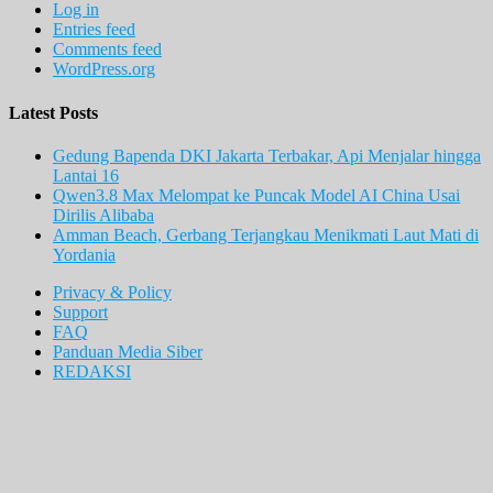
Log in
Entries feed
Comments feed
WordPress.org
Latest Posts
Gedung Bapenda DKI Jakarta Terbakar, Api Menjalar hingga
Lantai 16
Qwen3.8 Max Melompat ke Puncak Model AI China Usai
Dirilis Alibaba
Amman Beach, Gerbang Terjangkau Menikmati Laut Mati di
Yordania
Privacy & Policy
Support
FAQ
Panduan Media Siber
REDAKSI