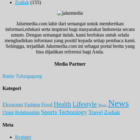
Zodiak
(155)
Jalurmedia.com lahir dari semangat untuk memberikan
informasi,edukasi serta inspirasi bagi masyarakat Indonesia secara
umum. Dengan semangat itulah, kami berfokus untuk selalu
menghadirkan informasi yang positif kepada setiap pembaca kami.
Sehingga, terjadilah Jalurmedia.com ini sebagai portal berita yang
bisa dijadikan referensi bagi Anda.
Media Partner
Radar Tulungagung
Kategori
News
Lifestyle
Health
Ekonomi
Food
Fashion
Music
Sports
Technology
Travel
Zodiak
Opini
Relationship
Meta
Register