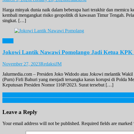
Harga minyak dunia naik dalam beberapa hari terakhir dan memicu ke
kembali mengangkat risiko geopolitik di kawasan Timur Tengah. Pela
singkat. […]
News
Jokowi Lantik Nawawi Pomolango Jadi Ketua KPK G
November 27, 2023
RedaksiJM
Jalurmedia.com – Presiden Joko Widodo atau Jokowi melantik Wak
(Purn) Firli Bahuri yang menjadi tersangka kasus korupsi di Polda 
Keputusan Presiden Nomor 116P/2023. Surat tersebut […]
Post
AS Kecam Blokade Israel yang Bikin Bantuan Kemanusiaan Tak Sam
Hitung Pajak SUV Isuzu Bekas yang Harga Lebih Murah dari Honda
navigation
Leave a Reply
Your email address will not be published.
Required fields are marked