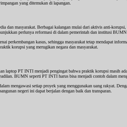
nyimpangan yang ditemukan di lapangan.
edia dan masyarakat. Berbagai kalangan mulai dari aktivis anti-korup
nunjukkan perlunya reformasi di dalam pemerintah dan institusi BUMN ag
nai perkembangan kasus, sehingga masyarakat tetap mendapat informas
raktik korupsi yang merugikan negara dan masyarakat.
dan laptop PT INTI menjadi pengingat bahwa praktik korupsi masih ad
 keadilan. BUMN seperti PT INTI harus bisa menjadi contoh dalam m
 dalam mengawasi setiap proyek yang menggunakan uang rakyat. Denga
angunan negeri ini dapat berjalan dengan baik dan transparan.