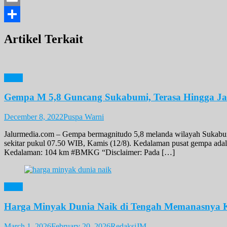
Email
Share
Artikel Terkait
News
Gempa M 5,8 Guncang Sukabumi, Terasa Hingga Ja
December 8, 2022
Puspa Warni
Jalurmedia.com – Gempa bermagnitudo 5,8 melanda wilayah Sukabumi
sekitar pukul 07.50 WIB, Kamis (12/8). Kedalaman pusat gempa
Kedalaman: 104 km #BMKG “Disclaimer: Pada […]
News
Harga Minyak Dunia Naik di Tengah Memanasnya K
March 1, 2026
February 20, 2026
RedaksiJM