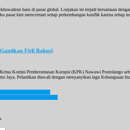
khawatiran baru di pasar global. Lonjakan ini terjadi bersamaan den
ku pasar kini mencermati setiap perkembangan konflik karena setiap i
antikan Firli Bahuri
il Ketua Komisi Pemberantasan Korupsi (KPK) Nawawi Pomolango se
Metro Jaya. Pelantikan diawali dengan menyanyikan lagu Kebangsaan I
pai ke Warga Jabalia Gaza
 Brio RS, Siapkan Uang Segini
*