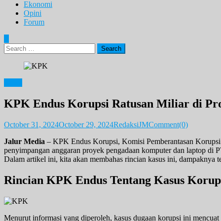
Ekonomi
Opini
Forum
Search
for:
News
KPK Endus Korupsi Ratusan Miliar di P
October 31, 2024
October 29, 2024
RedaksiJM
Comment(0)
Jalur Media
– KPK Endus Korupsi, Komisi Pemberantasan Korupsi 
penyimpangan anggaran proyek pengadaan komputer dan laptop di PT I
Dalam artikel ini, kita akan membahas rincian kasus ini, dampaknya t
Rincian KPK Endus Tentang Kasus Korups
Menurut informasi yang diperoleh, kasus dugaan korupsi ini mencu