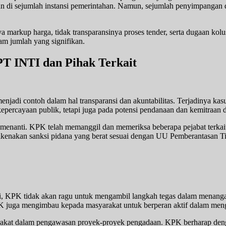
anan di sejumlah instansi pemerintahan. Namun, sejumlah penyimpang
arkup harga, tidak transparansinya proses tender, serta dugaan kolu
m jumlah yang signifikan.
T INTI dan Pihak Terkait
di contoh dalam hal transparansi dan akuntabilitas. Terjadinya kasus
ercayaan publik, tetapi juga pada potensi pendanaan dan kemitraan 
h menanti. KPK telah memanggil dan memeriksa beberapa pejabat terk
 dikenakan sanksi pidana yang berat sesuai dengan UU Pemberantasan T
 KPK tidak akan ragu untuk mengambil langkah tegas dalam menangani
. KPK juga mengimbau kepada masyarakat untuk berperan aktif dalam m
rakat dalam pengawasan proyek-proyek pengadaan. KPK berharap dengan 