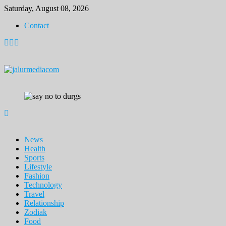
Skip
Saturday, August 08, 2026
to
Contact
content
News
Health
Sports
Lifestyle
Fashion
Technology
Travel
Relationship
Zodiak
Food