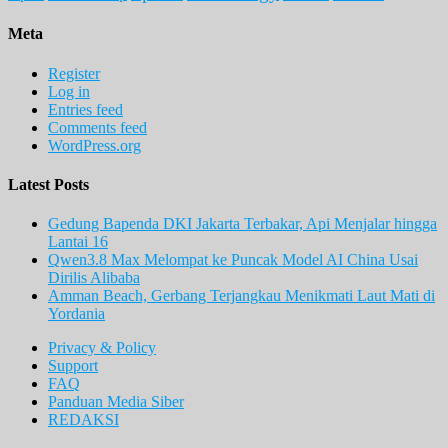
Meta
Register
Log in
Entries feed
Comments feed
WordPress.org
Latest Posts
Gedung Bapenda DKI Jakarta Terbakar, Api Menjalar hingga
Lantai 16
Qwen3.8 Max Melompat ke Puncak Model AI China Usai
Dirilis Alibaba
Amman Beach, Gerbang Terjangkau Menikmati Laut Mati di
Yordania
Privacy & Policy
Support
FAQ
Panduan Media Siber
REDAKSI