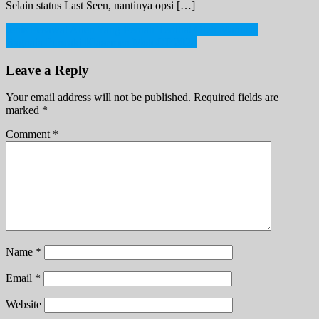
Selain status Last Seen, nantinya opsi […]
Post
Jenis Pesawat Alien Yang Pernah Terlihat Oleh Manusia
Bagnaia Puncaki Klasemen MotoGP 2024
navigation
Leave a Reply
Your email address will not be published.
Required fields are
marked
*
Comment
*
Name
*
Email
*
Website