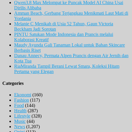
Qwen3.8 Max Melompat ke Puncak Model AI China Usai
Dirilis Alibaba
Amman Beach, Gerbang Terjangkau Menikmati Laut Mati di
Yordania
Melanie C Menikah di Usia 52 Tahun, Gaun Victoria
Beckham Jadi Sorotan
PINTU Satukan Mode Indonesia dan Prancis melalui
Kolaborasi Kreatif
Maudy Ayunda Gali Tanaman Lokal untuk Bahan Skincare
Berbasis Riset
Danau Annecy, Permata Alpen Prancis dengan Air Jernih dan
Kota Tua
RiaMiranda Tampil Berani Lewat Smara, Koleksi Hitam
Pertama yang Elegan
Categories
Ekonomi
(160)
Fashion
(117)
Food
(144)
Health
(287)
Lifestyle
(328)
Music
(44)
News
(1,207)
Opini
(113)