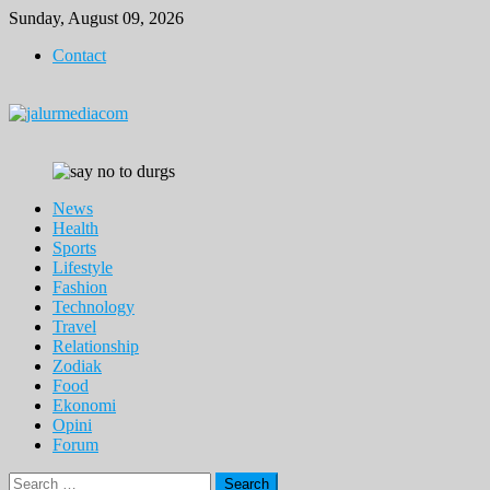
Skip
Sunday, August 09, 2026
to
Contact
content
News
Health
Sports
Lifestyle
Fashion
Technology
Travel
Relationship
Zodiak
Food
Ekonomi
Opini
Forum
Search