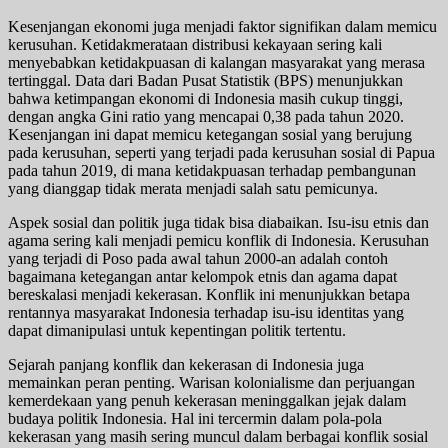
Kesenjangan ekonomi juga menjadi faktor signifikan dalam memicu
kerusuhan. Ketidakmerataan distribusi kekayaan sering kali
menyebabkan ketidakpuasan di kalangan masyarakat yang merasa
tertinggal. Data dari Badan Pusat Statistik (BPS) menunjukkan
bahwa ketimpangan ekonomi di Indonesia masih cukup tinggi,
dengan angka Gini ratio yang mencapai 0,38 pada tahun 2020.
Kesenjangan ini dapat memicu ketegangan sosial yang berujung
pada kerusuhan, seperti yang terjadi pada kerusuhan sosial di Papua
pada tahun 2019, di mana ketidakpuasan terhadap pembangunan
yang dianggap tidak merata menjadi salah satu pemicunya.
Aspek sosial dan politik juga tidak bisa diabaikan. Isu-isu etnis dan
agama sering kali menjadi pemicu konflik di Indonesia. Kerusuhan
yang terjadi di Poso pada awal tahun 2000-an adalah contoh
bagaimana ketegangan antar kelompok etnis dan agama dapat
bereskalasi menjadi kekerasan. Konflik ini menunjukkan betapa
rentannya masyarakat Indonesia terhadap isu-isu identitas yang
dapat dimanipulasi untuk kepentingan politik tertentu.
Sejarah panjang konflik dan kekerasan di Indonesia juga
memainkan peran penting. Warisan kolonialisme dan perjuangan
kemerdekaan yang penuh kekerasan meninggalkan jejak dalam
budaya politik Indonesia. Hal ini tercermin dalam pola-pola
kekerasan yang masih sering muncul dalam berbagai konflik sosial