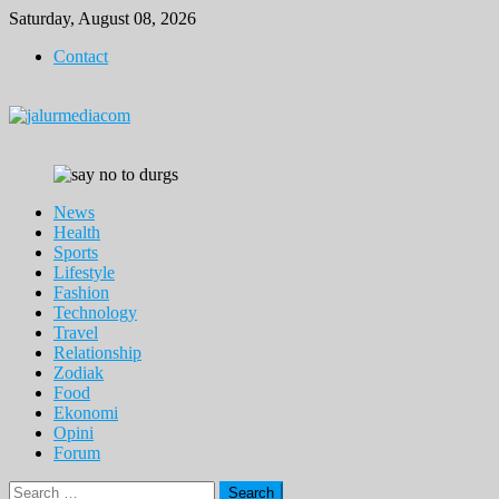
Skip
Saturday, August 08, 2026
to
Contact
content
News
Health
Sports
Lifestyle
Fashion
Technology
Travel
Relationship
Zodiak
Food
Ekonomi
Opini
Forum
Search