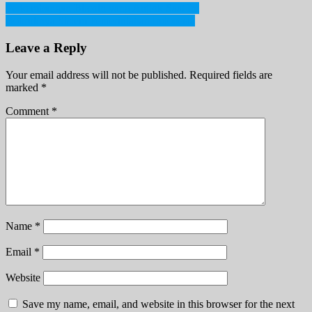
Post
Perkembangan Bitcoin yang Anjlok Saat Ini
Bobroknya Sistem Pemerintahan Indonesia
navigation
Leave a Reply
Your email address will not be published.
Required fields are
marked
*
Comment
*
Name
*
Email
*
Website
Save my name, email, and website in this browser for the next