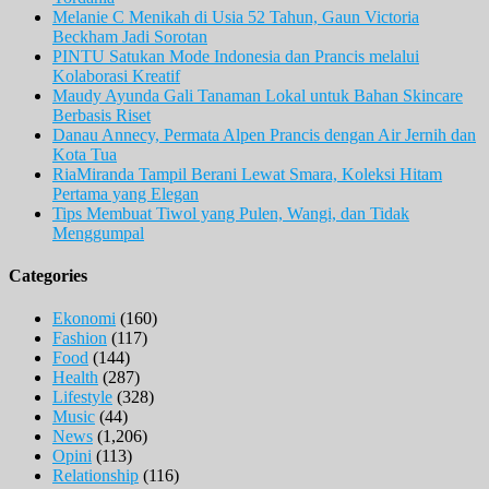
Melanie C Menikah di Usia 52 Tahun, Gaun Victoria
Beckham Jadi Sorotan
PINTU Satukan Mode Indonesia dan Prancis melalui
Kolaborasi Kreatif
Maudy Ayunda Gali Tanaman Lokal untuk Bahan Skincare
Berbasis Riset
Danau Annecy, Permata Alpen Prancis dengan Air Jernih dan
Kota Tua
RiaMiranda Tampil Berani Lewat Smara, Koleksi Hitam
Pertama yang Elegan
Tips Membuat Tiwol yang Pulen, Wangi, dan Tidak
Menggumpal
Categories
Ekonomi
(160)
Fashion
(117)
Food
(144)
Health
(287)
Lifestyle
(328)
Music
(44)
News
(1,206)
Opini
(113)
Relationship
(116)