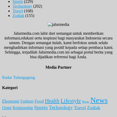
Sports
(229)
Technology
(202)
Travel
(168)
Zodiak
(155)
Jalurmedia.com lahir dari semangat untuk memberikan
informasi,edukasi serta inspirasi bagi masyarakat Indonesia secara
umum. Dengan semangat itulah, kami berfokus untuk selalu
menghadirkan informasi yang positif kepada setiap pembaca kami.
Sehingga, terjadilah Jalurmedia.com ini sebagai portal berita yang
bisa dijadikan referensi bagi Anda.
Media Partner
Radar Tulungagung
Kategori
News
Lifestyle
Health
Ekonomi
Food
Fashion
Music
Sports
Technology
Travel
Zodiak
Opini
Relationship