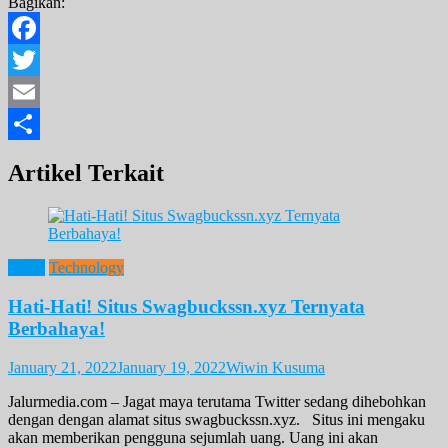
Bagikan:
Facebook
Twitter
Email
Share
Artikel Terkait
News
Technology
Hati-Hati! Situs Swagbuckssn.xyz Ternyata
Berbahaya!
January 21, 2022
January 19, 2022
Wiwin Kusuma
Jalurmedia.com – Jagat maya terutama Twitter sedang dihebohkan
dengan dengan alamat situs swagbuckssn.xyz. Situs ini mengaku
akan memberikan pengguna sejumlah uang. Uang ini akan