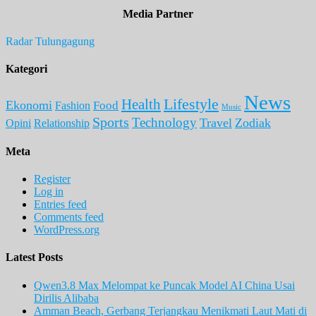
Media Partner
Radar Tulungagung
Kategori
News
Lifestyle
Health
Ekonomi
Food
Fashion
Music
Sports
Technology
Travel
Zodiak
Opini
Relationship
Meta
Register
Log in
Entries feed
Comments feed
WordPress.org
Latest Posts
Qwen3.8 Max Melompat ke Puncak Model AI China Usai
Dirilis Alibaba
Amman Beach, Gerbang Terjangkau Menikmati Laut Mati di