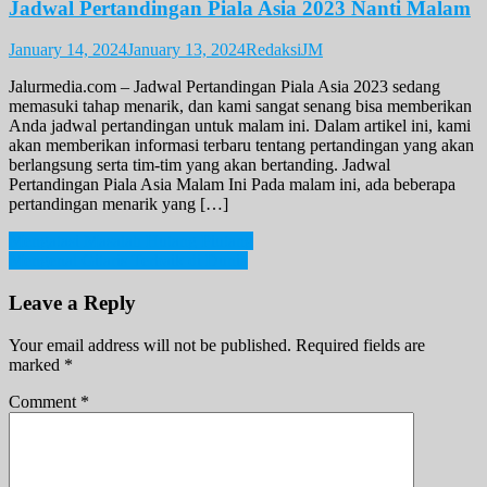
Jadwal Pertandingan Piala Asia 2023 Nanti Malam
January 14, 2024
January 13, 2024
RedaksiJM
Jalurmedia.com – Jadwal Pertandingan Piala Asia 2023 sedang
memasuki tahap menarik, dan kami sangat senang bisa memberikan
Anda jadwal pertandingan untuk malam ini. Dalam artikel ini, kami
akan memberikan informasi terbaru tentang pertandingan yang akan
berlangsung serta tim-tim yang akan bertanding. Jadwal
Pertandingan Piala Asia Malam Ini Pada malam ini, ada beberapa
pertandingan menarik yang […]
Post
Mengatasi Masalah Hutang Piutang
Mengenal Gitaris Terbaik di Dunia
navigation
Leave a Reply
Your email address will not be published.
Required fields are
marked
*
Comment
*