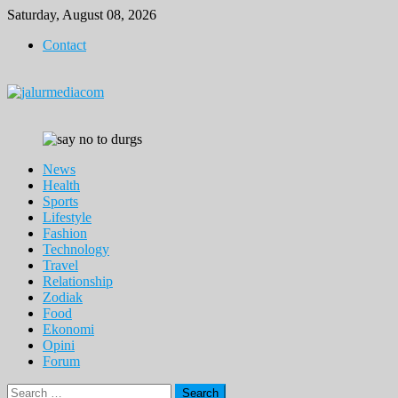
Skip
Saturday, August 08, 2026
to
Contact
content
News
Health
Sports
Lifestyle
Fashion
Technology
Travel
Relationship
Zodiak
Food
Ekonomi
Opini
Forum
Search