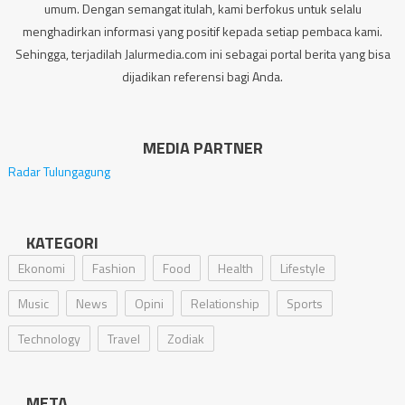
umum. Dengan semangat itulah, kami berfokus untuk selalu
menghadirkan informasi yang positif kepada setiap pembaca kami.
Sehingga, terjadilah Jalurmedia.com ini sebagai portal berita yang bisa
dijadikan referensi bagi Anda.
MEDIA PARTNER
Radar Tulungagung
KATEGORI
Ekonomi
Fashion
Food
Health
Lifestyle
Music
News
Opini
Relationship
Sports
Technology
Travel
Zodiak
META