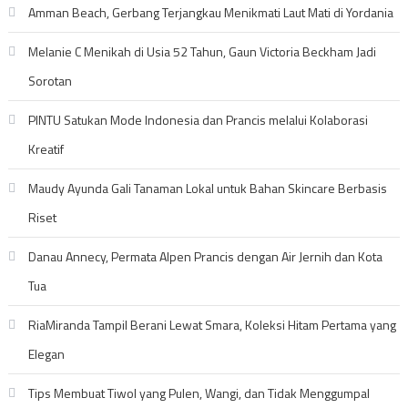
Amman Beach, Gerbang Terjangkau Menikmati Laut Mati di Yordania
Melanie C Menikah di Usia 52 Tahun, Gaun Victoria Beckham Jadi
Sorotan
PINTU Satukan Mode Indonesia dan Prancis melalui Kolaborasi
Kreatif
Maudy Ayunda Gali Tanaman Lokal untuk Bahan Skincare Berbasis
Riset
Danau Annecy, Permata Alpen Prancis dengan Air Jernih dan Kota
Tua
RiaMiranda Tampil Berani Lewat Smara, Koleksi Hitam Pertama yang
Elegan
Tips Membuat Tiwol yang Pulen, Wangi, dan Tidak Menggumpal