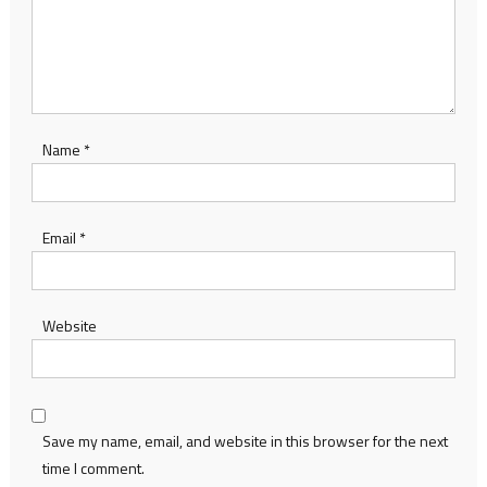
Name
*
Email
*
Website
Save my name, email, and website in this browser for the next
time I comment.