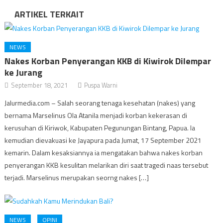
ARTIKEL TERKAIT
NEWS
Nakes Korban Penyerangan KKB di Kiwirok Dilempar
ke Jurang
September 18, 2021
Puspa Warni
Jalurmedia.com – Salah seorang tenaga kesehatan (nakes) yang
bernama Marselinus Ola Atanila menjadi korban kekerasan di
kerusuhan di Kiriwok, Kabupaten Pegunungan Bintang, Papua. Ia
kemudian dievakuasi ke Jayapura pada Jumat, 17 September 2021
kemarin. Dalam kesaksiannya ia mengatakan bahwa nakes korban
penyerangan KKB kesulitan melarikan diri saat tragedi naas tersebut
terjadi. Marselinus merupakan seorng nakes […]
NEWS
OPINI