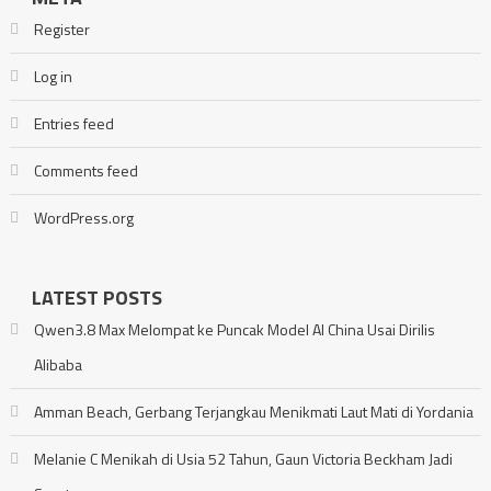
Register
Log in
Entries feed
Comments feed
WordPress.org
LATEST POSTS
Qwen3.8 Max Melompat ke Puncak Model AI China Usai Dirilis
Alibaba
Amman Beach, Gerbang Terjangkau Menikmati Laut Mati di Yordania
Melanie C Menikah di Usia 52 Tahun, Gaun Victoria Beckham Jadi