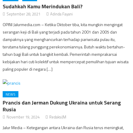
Sudahkah Kamu Merindukan Bali?
September 28, 2021
Adinda Fayani
OPINI Jalurmedia.com – Ketika Oktober tiba, kita mungkin mengingat
serangan keji di Bali yang terjadi pada tahun 2001 dan 2005 dan
dampaknya yang menghancurkan terhadap pariwisata pulau itu,
terutama tulang punggung perekonomiannya. Butuh waktu bertahun-
tahun bagi Bali untuk bangkit kembali. Pemerintah memprakarsai
kebijakan hari cuti kolektif untuk mempercepat pemulihan tujuan wisata
paling populer di negara […]
NEWS
Prancis dan Jerman Dukung Ukraina untuk Serang
Rusia
November 19, 2024
RedaksiJM
Jalur Media – Ketegangan antara Ukraina dan Rusia terus meningkat,