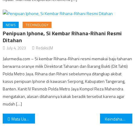
NEWS
TECHNOLOGY
Penipuan Iphone, Si Kembar Rihana-Rihani Resmi
Ditahan
July 4, 2023
RedaksiJM
Jalurmedia.com – Si kembar Rihana-Rihani resmi memakai baju tahanan
berwarna oranye milik Direktorat Tahanan dan Barang Bukti (Dit Tahti)
Polda Metro Jaya. Rihana dan Rihani sebelumnya ditangkap akibat
kasus penipuan Iphone di kawasan Serpong, Kabupaten Tangerang,
Banten. Kanit IV Resmob Polda Metro Jaya Kompol Reza Mahendra
mengatakan, alasan ditahannya kakak beradik tersebut karena agar
mudah […]
Post
Mata Uang Tertinggi di Dunia
Keindahan dan Kemewahan Dubai
navigation