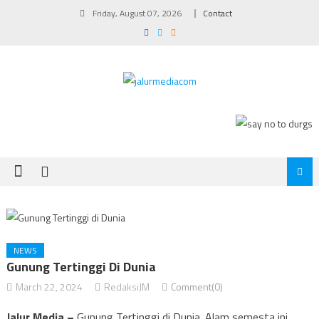
Skip
Friday, August 07, 2026
Contact
to
content
NEWS
Gunung Tertinggi Di Dunia
March 22, 2024
RedaksiJM
Comment(0)
Jalur Media –
Gunung Tertinggi di Dunia. Alam semesta ini