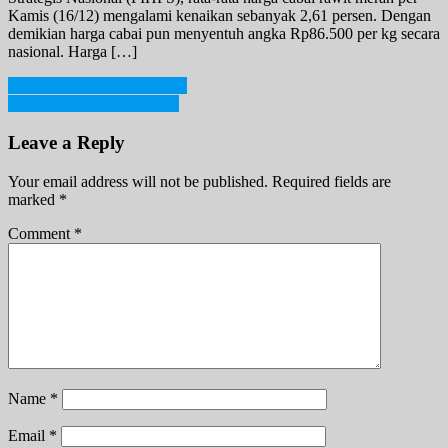
Kamis (16/12) mengalami kenaikan sebanyak 2,61 persen. Dengan
demikian harga cabai pun menyentuh angka Rp86.500 per kg secara
nasional. Harga […]
Post
Kekayaan Artis Rafi Ahmad
Kisah Inspiratif Elon Musk
navigation
Leave a Reply
Your email address will not be published.
Required fields are
marked
*
Comment
*
Name
*
Email
*