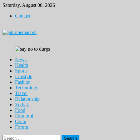
Skip
Saturday, August 08, 2026
to
Contact
content
News
Health
Sports
Lifestyle
Fashion
Technology
Travel
Relationship
Zodiak
Food
Ekonomi
Opini
Forum
Search