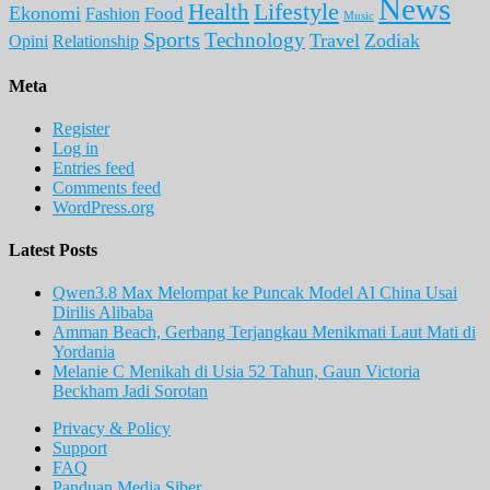
News
Lifestyle
Health
Ekonomi
Food
Fashion
Music
Sports
Technology
Travel
Zodiak
Opini
Relationship
Meta
Register
Log in
Entries feed
Comments feed
WordPress.org
Latest Posts
Qwen3.8 Max Melompat ke Puncak Model AI China Usai
Dirilis Alibaba
Amman Beach, Gerbang Terjangkau Menikmati Laut Mati di
Yordania
Melanie C Menikah di Usia 52 Tahun, Gaun Victoria
Beckham Jadi Sorotan
Privacy & Policy
Support
FAQ
Panduan Media Siber