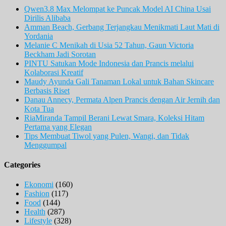
Qwen3.8 Max Melompat ke Puncak Model AI China Usai
Dirilis Alibaba
Amman Beach, Gerbang Terjangkau Menikmati Laut Mati di
Yordania
Melanie C Menikah di Usia 52 Tahun, Gaun Victoria
Beckham Jadi Sorotan
PINTU Satukan Mode Indonesia dan Prancis melalui
Kolaborasi Kreatif
Maudy Ayunda Gali Tanaman Lokal untuk Bahan Skincare
Berbasis Riset
Danau Annecy, Permata Alpen Prancis dengan Air Jernih dan
Kota Tua
RiaMiranda Tampil Berani Lewat Smara, Koleksi Hitam
Pertama yang Elegan
Tips Membuat Tiwol yang Pulen, Wangi, dan Tidak
Menggumpal
Categories
Ekonomi
(160)
Fashion
(117)
Food
(144)
Health
(287)
Lifestyle
(328)