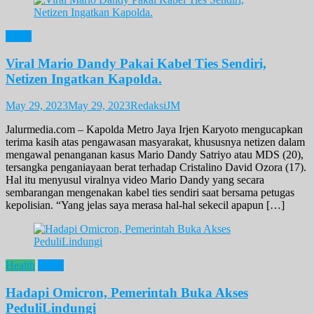
News
Viral Mario Dandy Pakai Kabel Ties Sendiri,
Netizen Ingatkan Kapolda.
May 29, 2023
May 29, 2023
RedaksiJM
Jalurmedia.com – Kapolda Metro Jaya Irjen Karyoto mengucapkan
terima kasih atas pengawasan masyarakat, khususnya netizen dalam
mengawal penanganan kasus Mario Dandy Satriyo atau MDS (20),
tersangka penganiayaan berat terhadap Cristalino David Ozora (17).
Hal itu menyusul viralnya video Mario Dandy yang secara
sembarangan mengenakan kabel ties sendiri saat bersama petugas
kepolisian. “Yang jelas saya merasa hal-hal sekecil apapun […]
Health
News
Hadapi Omicron, Pemerintah Buka Akses
PeduliLindungi