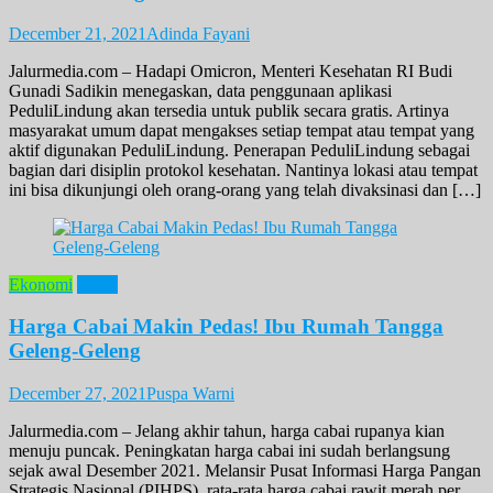
December 21, 2021
Adinda Fayani
Jalurmedia.com – Hadapi Omicron, Menteri Kesehatan RI Budi
Gunadi Sadikin menegaskan, data penggunaan aplikasi
PeduliLindung akan tersedia untuk publik secara gratis. Artinya
masyarakat umum dapat mengakses setiap tempat atau tempat yang
aktif digunakan PeduliLindung. Penerapan PeduliLindung sebagai
bagian dari disiplin protokol kesehatan. Nantinya lokasi atau tempat
ini bisa dikunjungi oleh orang-orang yang telah divaksinasi dan […]
Ekonomi
News
Harga Cabai Makin Pedas! Ibu Rumah Tangga
Geleng-Geleng
December 27, 2021
Puspa Warni
Jalurmedia.com – Jelang akhir tahun, harga cabai rupanya kian
menuju puncak. Peningkatan harga cabai ini sudah berlangsung
sejak awal Desember 2021. Melansir Pusat Informasi Harga Pangan
Strategis Nasional (PIHPS), rata-rata harga cabai rawit merah per