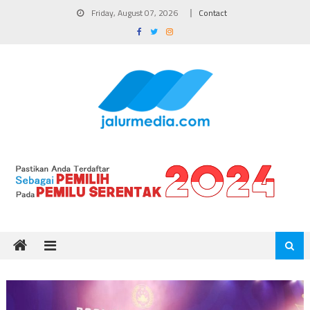
Skip
Friday, August 07, 2026
Contact
to
content