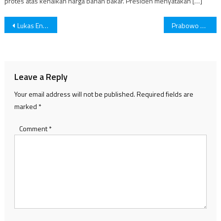
protes atas kenaikan harga bahan bakar. Presiden menyatakan […]
Post
Lukas Enembe Meninggal Dunia
Prabowo Khawatir Relawannya Ditembak Menjelang Pemilu
navigation
Leave a Reply
Your email address will not be published.
Required fields are
marked
*
Comment
*