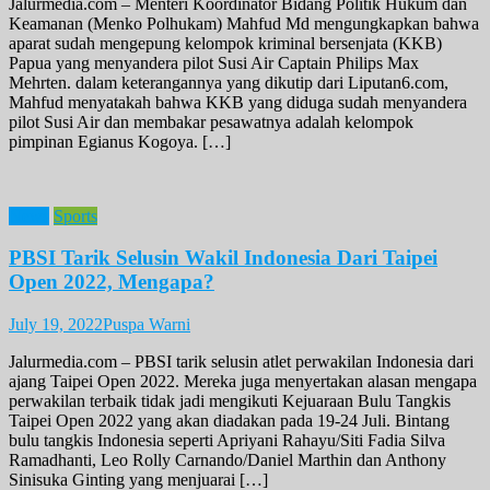
Jalurmedia.com – Menteri Koordinator Bidang Politik Hukum dan
Keamanan (Menko Polhukam) Mahfud Md mengungkapkan bahwa
aparat sudah mengepung kelompok kriminal bersenjata (KKB)
Papua yang menyandera pilot Susi Air Captain Philips Max
Mehrten. dalam keterangannya yang dikutip dari Liputan6.com,
Mahfud menyatakah bahwa KKB yang diduga sudah menyandera
pilot Susi Air dan membakar pesawatnya adalah kelompok
pimpinan Egianus Kogoya. […]
News
Sports
PBSI Tarik Selusin Wakil Indonesia Dari Taipei
Open 2022, Mengapa?
July 19, 2022
Puspa Warni
Jalurmedia.com – PBSI tarik selusin atlet perwakilan Indonesia dari
ajang Taipei Open 2022. Mereka juga menyertakan alasan mengapa
perwakilan terbaik tidak jadi mengikuti Kejuaraan Bulu Tangkis
Taipei Open 2022 yang akan diadakan pada 19-24 Juli. Bintang
bulu tangkis Indonesia seperti Apriyani Rahayu/Siti Fadia Silva
Ramadhanti, Leo Rolly Carnando/Daniel Marthin dan Anthony
Sinisuka Ginting yang menjuarai […]