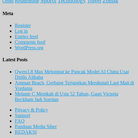
Sports
Technology
Travel
Zodiak
Opini
Relationship
Meta
Register
Log in
Entries feed
Comments feed
WordPress.org
Latest Posts
Qwen3.8 Max Melompat ke Puncak Model AI China Usai
Dirilis Alibaba
Amman Beach, Gerbang Terjangkau Menikmati Laut Mati di
Yordania
Melanie C Menikah di Usia 52 Tahun, Gaun Victoria
Beckham Jadi Sorotan
Privacy & Policy
Support
FAQ
Panduan Media Siber
REDAKSI