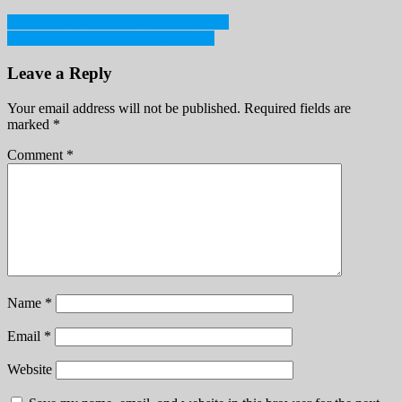
Post
Derry Sulaiman Mendukung Rohingya
Update Jumlah Pengungsi Rohingya
navigation
Leave a Reply
Your email address will not be published.
Required fields are
marked
*
Comment
*
Name
*
Email
*
Website