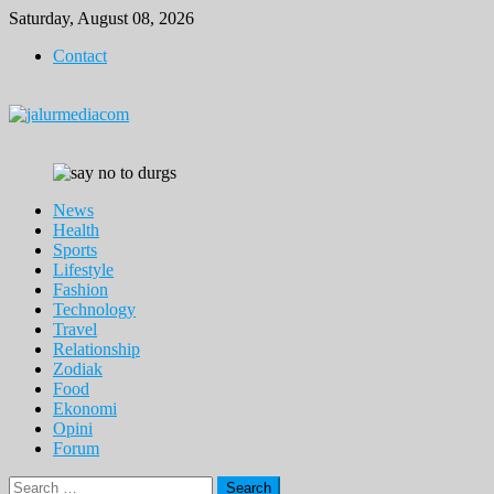
Skip
Saturday, August 08, 2026
to
Contact
content
News
Health
Sports
Lifestyle
Fashion
Technology
Travel
Relationship
Zodiak
Food
Ekonomi
Opini
Forum
Search