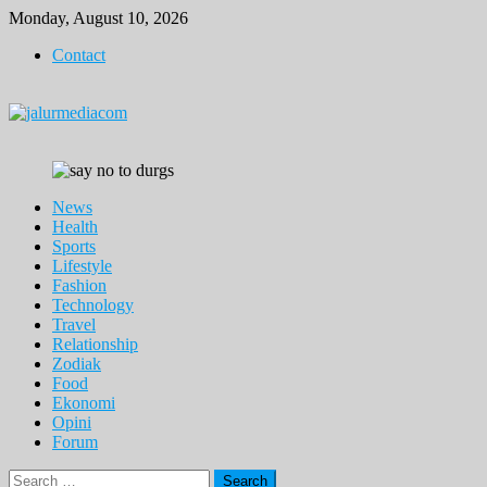
Skip
Monday, August 10, 2026
to
Contact
content
News
Health
Sports
Lifestyle
Fashion
Technology
Travel
Relationship
Zodiak
Food
Ekonomi
Opini
Forum
Search