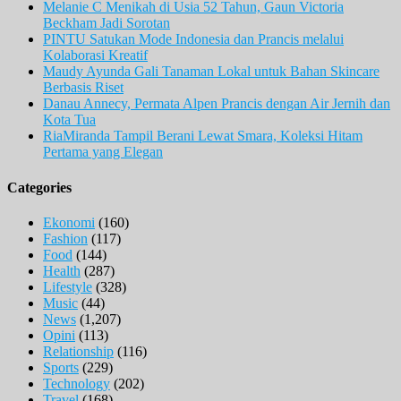
Melanie C Menikah di Usia 52 Tahun, Gaun Victoria
Beckham Jadi Sorotan
PINTU Satukan Mode Indonesia dan Prancis melalui
Kolaborasi Kreatif
Maudy Ayunda Gali Tanaman Lokal untuk Bahan Skincare
Berbasis Riset
Danau Annecy, Permata Alpen Prancis dengan Air Jernih dan
Kota Tua
RiaMiranda Tampil Berani Lewat Smara, Koleksi Hitam
Pertama yang Elegan
Categories
Ekonomi
(160)
Fashion
(117)
Food
(144)
Health
(287)
Lifestyle
(328)
Music
(44)
News
(1,207)
Opini
(113)
Relationship
(116)
Sports
(229)
Technology
(202)
Travel
(168)