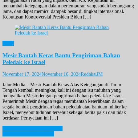
menggunakan rudal yang dipasok oleh AS. Keputusan ini
menambah ketegangan dalam pertempuran yang sudah berlangsung
lama, dan dapat memicu dampak besar di tingkat internasional.
Keputusan Kontroversial Presiden Biden […]
News
Mesir Bantah Keras Bantu Pengiriman Bahan
Peledak ke Israel
November 17, 2024
November 16, 2024
RedaksiJM
Jalur Media – Mesir Bantah Keras Atas Ketegangan di Timur
Tengah kembali meningkat, kali ini dengan isu tuduhan yang
mengaitkan Mesir dengan pengiriman bahan peledak ke Israel.
Pemerintah Mesir dengan tegas membantah keterlibatan dalam
segala bentuk pengiriman bahan peledak atau bantuan militer ke
Israel, menyebut tuduhan tersebut sebagai berita palsu dan tidak
berdasar. Pernyataan ini […]
Post
Benda Terkeras di Muka Bumi
Tanaman yang Mematikan
navigation