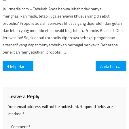
Jalurmedia.com – Tahukah Anda bahwa lebah tidak hanya
menghasilkan madu, tetapi juga senyawa khusus yang disebut
propolis? Propolis adalah senyawa khusus yang diperoleh dari getah
dan lebah yang memiliki efek positif bagi tubuh. Propolis Bisa Jadi Obat
Jerawat lho! Sejak dahulu propolis dipercaya sebagai pengobatan
alternatif yang dapat menyembuhkan berbagai penyakit. Beberapa
penelitian menyebutkan, propolis […]
Post
Intip Harga iPhone14 Yang Segera Rilis di Indonesia, Sudah Siapkan Budget?
Anda Penderita PCOS? Ini Cara Menanganinya!
navigation
Leave a Reply
Your email address will not be published.
Required fields are
marked
*
Comment
*