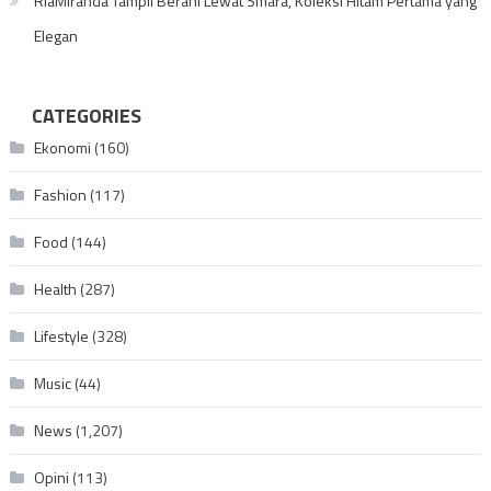
RiaMiranda Tampil Berani Lewat Smara, Koleksi Hitam Pertama yang
Elegan
CATEGORIES
Ekonomi
(160)
Fashion
(117)
Food
(144)
Health
(287)
Lifestyle
(328)
Music
(44)
News
(1,207)
Opini
(113)