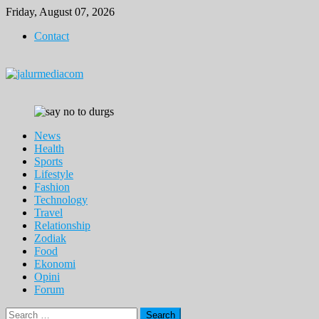
Skip
Friday, August 07, 2026
to
Contact
content
News
Health
Sports
Lifestyle
Fashion
Technology
Travel
Relationship
Zodiak
Food
Ekonomi
Opini
Forum
Search