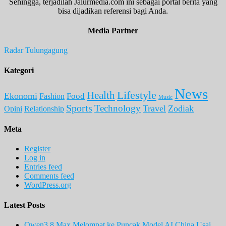
Sehingga, terjadilah Jalurmedia.com ini sebagai portal berita yang
bisa dijadikan referensi bagi Anda.
Media Partner
Radar Tulungagung
Kategori
News
Lifestyle
Health
Ekonomi
Food
Fashion
Music
Sports
Technology
Travel
Zodiak
Opini
Relationship
Meta
Register
Log in
Entries feed
Comments feed
WordPress.org
Latest Posts
Qwen3.8 Max Melompat ke Puncak Model AI China Usai