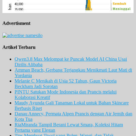
Advertisment
Artikel Terbaru
Qwen3.8 Max Melompat ke Puncak Model AI China Usai
Dirilis Alibaba
Amman Beach, Gerbang Terjangkau Menikmati Laut Mati di
Yordania
Melanie C Menikah di Usia 52 Tahun, Gaun Victoria
Beckham Jadi Sorotan
PINTU Satukan Mode Indonesia dan Prancis melalui
Kolaborasi Kreatif
Maudy Ayunda Gali Tanaman Lokal untuk Bahan Skincare
Berbasis Riset
Danau Annecy, Permata Alpen Prancis dengan Air Jernih dan
Kota Tua
RiaMiranda Tampil Berani Lewat Smara, Koleksi Hitam
Pertama yang Elegan
Tips Membuat Tiwol yang Pulen, Wangi, dan Tidak