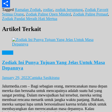
Email
Tagged
Ramalan Zodiak
,
zodiac
,
zodiak beruntung
,
Zodiak Favorit
Share
Semua Orang
,
Zodiak Paling Open Minded
,
Zodiak Paling Pemaaf
,
Zodiak Pandai Meraih Hati Mertua
Artikel Terkait
Zodiak
Zodiak Ini Punya Tujuan Yang Jelas Untuk Masa
Depannya
January 29, 2022
Cantaka Sasikirana
Jalurmedia.com – Bagi sebagian orang, merencanakan masa depan
mereka dan berusaha untuk mencapainya adalah suatu hal yang
sangat penting. Dalam mewujudkan hal tersebut, mereka sering
membuat rencana menarik untuk jangka waktu panjang. Bahkan,
mereka sampai lupa untuk bersosialisasi karena terlalu sibuk untuk
membayangkan dan merencanakan masa depannya. Kalau