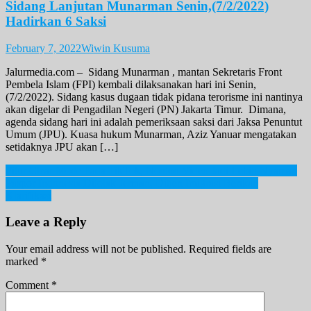
Sidang Lanjutan Munarman Senin,(7/2/2022)
Hadirkan 6 Saksi
February 7, 2022
Wiwin Kusuma
Jalurmedia.com – Sidang Munarman , mantan Sekretaris Front
Pembela Islam (FPI) kembali dilaksanakan hari ini Senin,
(7/2/2022). Sidang kasus dugaan tidak pidana terorisme ini nantinya
akan digelar di Pengadilan Negeri (PN) Jakarta Timur. Dimana,
agenda sidang hari ini adalah pemeriksaan saksi dari Jaksa Penuntut
Umum (JPU). Kuasa hukum Munarman, Aziz Yanuar mengatakan
setidaknya JPU akan […]
Post
Fitur Clear Mode Pada TikTok, Nonton Video Jadi Lebih Nyaman
Paspor Indonesia Ditolak Jerman, Ditjen Imigrasi Berikan
navigation
Klarifikasi
Leave a Reply
Your email address will not be published.
Required fields are
marked
*
Comment
*