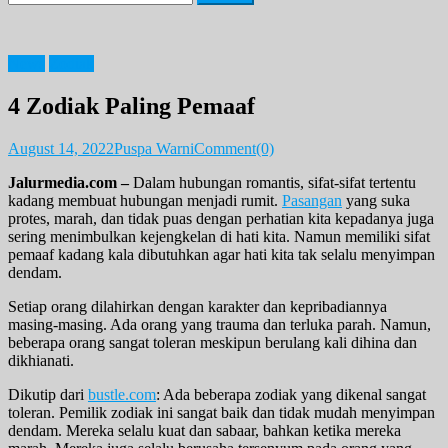
for:
News
Zodiak
4 Zodiak Paling Pemaaf
August 14, 2022
Puspa Warni
Comment(0)
Jalurmedia.com –
Dalam hubungan romantis, sifat-sifat tertentu
kadang membuat hubungan menjadi rumit.
Pasangan
yang suka
protes, marah, dan tidak puas dengan perhatian kita kepadanya juga
sering menimbulkan kejengkelan di hati kita. Namun memiliki sifat
pemaaf kadang kala dibutuhkan agar hati kita tak selalu menyimpan
dendam.
Setiap orang dilahirkan dengan karakter dan kepribadiannya
masing-masing. Ada orang yang trauma dan terluka parah. Namun,
beberapa orang sangat toleran meskipun berulang kali dihina dan
dikhianati.
Dikutip dari
bustle.com
: Ada beberapa zodiak yang dikenal sangat
toleran. Pemilik zodiak ini sangat baik dan tidak mudah menyimpan
dendam. Mereka selalu kuat dan sabaar, bahkan ketika mereka