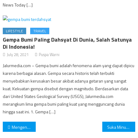
News Today […]
LIFESTYLE
TRAVEL
Gempa Bumi Paling Dahsyat Di Dunia, Salah Satunya
Di Indonesia!
July 28, 2021
Puspa Warni
Jalurmedia.com – Gempa bumi adalah fenomena alam yang dapat dipicu
karena berbagai alasan. Gempa secara historis telah terbukti
menyebabkan kerusakan besar akibat adanya getaran yang sangat
kuat. Kekuatan gempa disebut dengan magnitudo. Berdasarkan data
dari United States Geological Survey (USGS), Jalurmedia.com
merangkum lima gempa bumi paling kuat yang mengguncang dunia
hingga saat ini. 1. Gempa […]
Post
Mengenal Machu Picchu Kota Yang Hilang
Suka Minum Kopi di Sore Hari? Ternyata Begini Efeknya