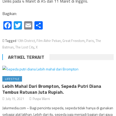
Dirilis pada 4 Maret di AS dan 11 Maret di Inggris.
Bagikan:
Facebook
Twitter
Email
Share
Tagged
13th District
,
Film Akhir Pekan
,
Great Freedom
,
Paris
,
The
Batman
,
The Lost City
,
X
ARTIKEL TERKAIT
LIFESTYLE
Lebih Mahal Dari Brompton, Sepeda Putri Diana
Tembus Ratusan Juta Rupiah.
July 15, 2021
Puspa Warni
Jalurmedia.com – Bagi pencinta sepeda, sepeda tidak hanya di gunakan
sebagai alat latihan. Lebih dari itu, sepeda juga menjadi bagian dari gaya