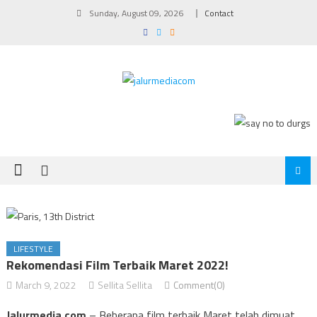
Skip
Sunday, August 09, 2026
Contact
to
content
LIFESTYLE
Rekomendasi Film Terbaik Maret 2022!
March 9, 2022
Sellita Sellita
Comment(0)
Jalurmedia.com
–
Beberapa film terbaik Maret telah dimuat