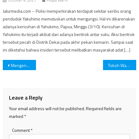
Jalurmedia.com – Polisi memperkirakan terdapat sekitar seribu orang
penduduk Yakuhimo memutuskan untuk mengungsi. Hal ini dikarenakan
adanya kericuhan di Yahukimo, Papua, Minggu (3/10). Kericuhan di
Yahukimo itu terjadi akibat dari adanya bentrok antar suku. Aksi bentrok
tersebut pecah di Distrik Dekai pada akhir pekan kemarin. Sampai saat
ini diketahui bahwa insiden tersebut melibatkan masyarakat adat […]
Post
Mengenal Bom Termobarik Milik Rusia
Tokoh Wanita Hari Ini: Ratu Kalinyamat Patriot Wanita Dari Jepara
navigation
Leave a Reply
Your email address will not be published.
Required fields are
marked
*
Comment
*