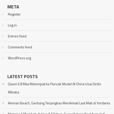
META
Register
Log in
Entries feed
Comments feed
WordPress.org
LATEST POSTS
Qwen3.8 Max Melompat ke Puncak Model AI China Usai Dirilis
Alibaba
Amman Beach, Gerbang Terjangkau Menikmati Laut Mati di Yordania
Melanie C Menikah di Usia 52 Tahun, Gaun Victoria Beckham Jadi