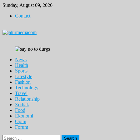
Skip
Sunday, August 09, 2026
to
Contact
content
News
Health
Sports
Lifestyle
Fashion
Technology
Travel
Relationship
Zodiak
Food
Ekonomi
Opini
Forum
Search