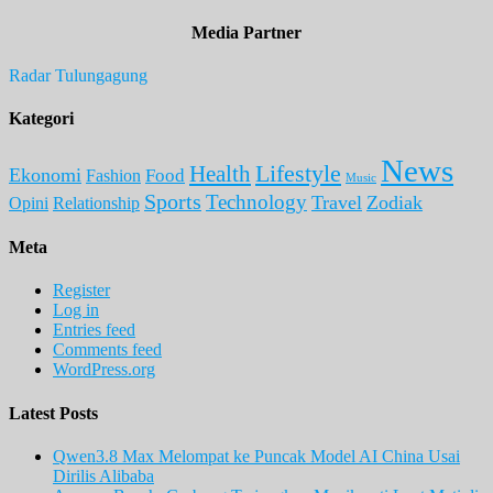
Media Partner
Radar Tulungagung
Kategori
News
Lifestyle
Health
Ekonomi
Food
Fashion
Music
Sports
Technology
Travel
Zodiak
Opini
Relationship
Meta
Register
Log in
Entries feed
Comments feed
WordPress.org
Latest Posts
Qwen3.8 Max Melompat ke Puncak Model AI China Usai
Dirilis Alibaba