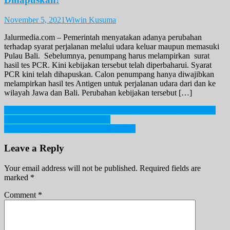
November 5, 2021
Wiwin Kusuma
Jalurmedia.com – Pemerintah menyatakan adanya perubahan
terhadap syarat perjalanan melalui udara keluar maupun memasuki
Pulau Bali. Sebelumnya, penumpang harus melampirkan surat
hasil tes PCR. Kini kebijakan tersebut telah diperbaharui. Syarat
PCR kini telah dihapuskan. Calon penumpang hanya diwajibkan
melampirkan hasil tes Antigen untuk perjalanan udara dari dan ke
wilayah Jawa dan Bali. Perubahan kebijakan tersebut […]
Post
Kunker Sebelum Lengser, Jokowi Terbang ke IKN Jajal Bandara
dengan Pesawat Berbadan Besar
navigation
POCO Tutup Situs Resmi di Akhir 2024
Leave a Reply
Your email address will not be published.
Required fields are
marked
*
Comment
*