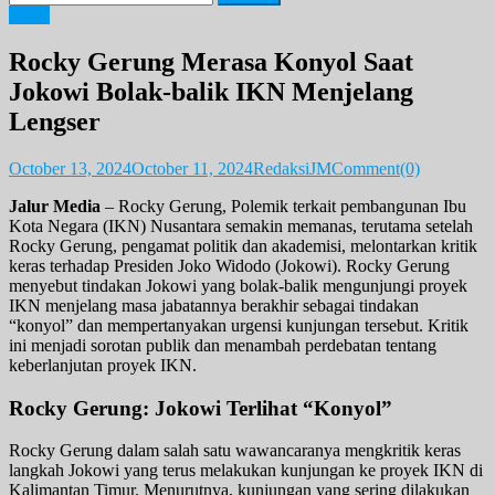
for:
News
Rocky Gerung Merasa Konyol Saat
Jokowi Bolak-balik IKN Menjelang
Lengser
October 13, 2024
October 11, 2024
RedaksiJM
Comment(0)
Jalur Media
– Rocky Gerung, Polemik terkait pembangunan Ibu
Kota Negara (IKN) Nusantara semakin memanas, terutama setelah
Rocky Gerung, pengamat politik dan akademisi, melontarkan kritik
keras terhadap Presiden Joko Widodo (Jokowi). Rocky Gerung
menyebut tindakan Jokowi yang bolak-balik mengunjungi proyek
IKN menjelang masa jabatannya berakhir sebagai tindakan
“konyol” dan mempertanyakan urgensi kunjungan tersebut. Kritik
ini menjadi sorotan publik dan menambah perdebatan tentang
keberlanjutan proyek IKN.
Rocky Gerung: Jokowi Terlihat “Konyol”
Rocky Gerung dalam salah satu wawancaranya mengkritik keras
langkah Jokowi yang terus melakukan kunjungan ke proyek IKN di
Kalimantan Timur. Menurutnya, kunjungan yang sering dilakukan