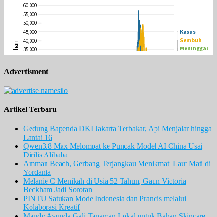
Advertisment
Artikel Terbaru
Gedung Bapenda DKI Jakarta Terbakar, Api Menjalar hingga
Lantai 16
Qwen3.8 Max Melompat ke Puncak Model AI China Usai
Dirilis Alibaba
Amman Beach, Gerbang Terjangkau Menikmati Laut Mati di
Yordania
Melanie C Menikah di Usia 52 Tahun, Gaun Victoria
Beckham Jadi Sorotan
PINTU Satukan Mode Indonesia dan Prancis melalui
Kolaborasi Kreatif
Maudy Ayunda Gali Tanaman Lokal untuk Bahan Skincare