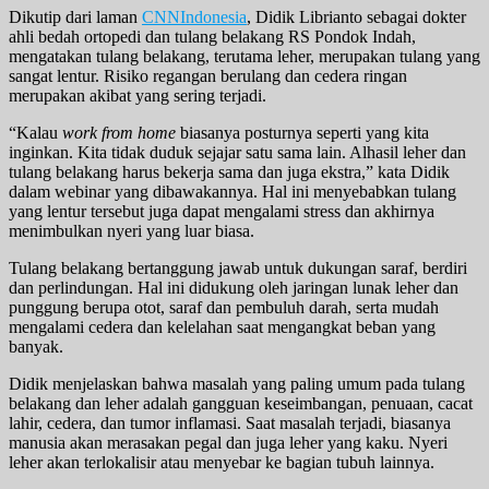
Dikutip dari laman
CNNIndonesia
, Didik Librianto sebagai dokter
ahli bedah ortopedi dan tulang belakang RS Pondok Indah,
mengatakan tulang belakang, terutama leher, merupakan tulang yang
sangat lentur. Risiko regangan berulang dan cedera ringan
merupakan akibat yang sering terjadi.
“Kalau
work from home
biasanya posturnya seperti yang kita
inginkan. Kita tidak duduk sejajar satu sama lain. Alhasil leher dan
tulang belakang harus bekerja sama dan juga ekstra,” kata Didik
dalam webinar yang dibawakannya. Hal ini menyebabkan tulang
yang lentur tersebut juga dapat mengalami stress dan akhirnya
menimbulkan nyeri yang luar biasa.
Tulang belakang bertanggung jawab untuk dukungan saraf, berdiri
dan perlindungan. Hal ini didukung oleh jaringan lunak leher dan
punggung berupa otot, saraf dan pembuluh darah, serta mudah
mengalami cedera dan kelelahan saat mengangkat beban yang
banyak.
Didik menjelaskan bahwa masalah yang paling umum pada tulang
belakang dan leher adalah gangguan keseimbangan, penuaan, cacat
lahir, cedera, dan tumor inflamasi. Saat masalah terjadi, biasanya
manusia akan merasakan pegal dan juga leher yang kaku. Nyeri
leher akan terlokalisir atau menyebar ke bagian tubuh lainnya.