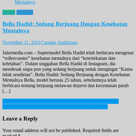
Health
Lifestyle
Bella Hadid: Sedang Berjuang Dengan Kesehatan
Mentalnya
November 11, 2021
Cantaka Sasikirana
Jalurmedia.com – Supermodel Bella Hadid telah berbicara mengenai
“rollercoaster” kesehatan mentalnya dari “ketertekanan dan
kelelahan”. Dalam unggahan Bella Hadid di Instagram, dia
mendesak siapa pun yang sedang berjuang untuk mengingat “Kamu
tidak sendirian”. Bella Hadid: Sedang Berjuang dengan Kesehatan
Mentalnya Bella, model berusia 25 tahun, sebelumnya telah
berbicara tentang berjuang melawan depresi dan kecemasan parah
[…]
Post
Menyebutkan Nama Ibu Kandung Saat Transaksi Perbankan
Angka Covid-19 Korsel Mencapai 8000 Kasus Perhari
navigation
Leave a Reply
Your email address will not be published.
Required fields are
marked
*