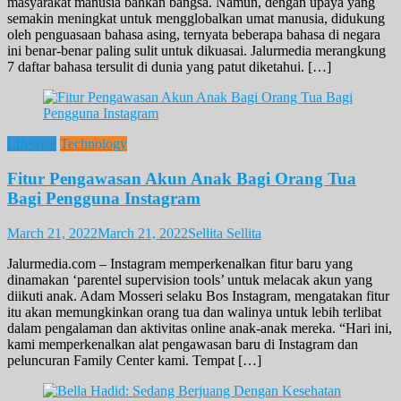
masyarakat manusia bahkan bangsa. Namun, dengan upaya yang
semakin meningkat untuk mengglobalkan umat manusia, didukung
oleh penguasaan bahasa asing, ternyata beberapa bahasa di negara
ini benar-benar paling sulit untuk dikuasai. Jalurmedia merangkung
7 daftar bahasa tersulit di dunia yang patut diketahui. […]
Lifestyle
Technology
Fitur Pengawasan Akun Anak Bagi Orang Tua
Bagi Pengguna Instagram
March 21, 2022
March 21, 2022
Sellita Sellita
Jalurmedia.com – Instagram memperkenalkan fitur baru yang
dinamakan ‘parentel supervision tools’ untuk melacak akun yang
diikuti anak. Adam Mosseri selaku Bos Instagram, mengatakan fitur
itu akan memungkinkan orang tua dan walinya untuk lebih terlibat
dalam pengalaman dan aktivitas online anak-anak mereka. “Hari ini,
kami memperkenalkan alat pengawasan baru di Instagram dan
peluncuran Family Center kami. Tempat […]