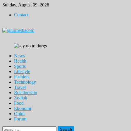
Skip
Sunday, August 09, 2026
to
Contact
content
News
Health
Sports
Lifestyle
Fashion
Technology
Travel
Relationship
Zodiak
Food
Ekonomi
Opini
Forum
Search