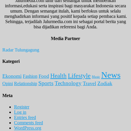
Jalurmedia.com lahir dari semangat untuk memberikan
informasi,edukasi serta inspirasi bagi masyarakat Indonesia secara
umum. Dengan semangat itulah, kami berfokus untuk selalu
menghadirkan informasi yang positif kepada setiap pembaca kami.
Sehingga, terjadilah Jalurmedia.com ini sebagai portal berita yang
bisa dijadikan referensi bagi Anda.
Media Partner
Radar Tulungagung
Kategori
News
Lifestyle
Health
Ekonomi
Food
Fashion
Music
Sports
Technology
Travel
Zodiak
Opini
Relationship
Meta
Register
Log in
Entries feed
Comments feed
WordPress.org