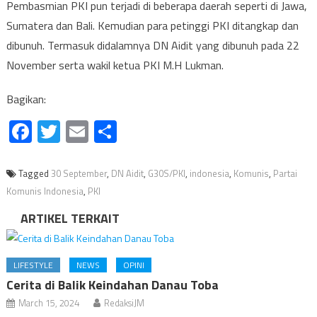
Pembasmian PKI pun terjadi di beberapa daerah seperti di Jawa,
Sumatera dan Bali. Kemudian para petinggi PKI ditangkap dan
dibunuh. Termasuk didalamnya DN Aidit yang dibunuh pada 22
November serta wakil ketua PKI M.H Lukman.
Bagikan:
Facebook
Twitter
Email
Share
Tagged
30 September
,
DN Aidit
,
G30S/PKI
,
indonesia
,
Komunis
,
Partai
Komunis Indonesia
,
PKI
ARTIKEL TERKAIT
LIFESTYLE
NEWS
OPINI
Cerita di Balik Keindahan Danau Toba
March 15, 2024
RedaksiJM