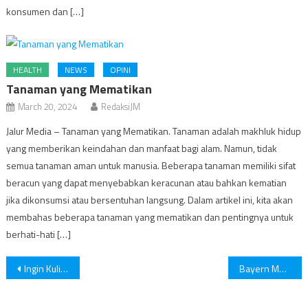
konsumen dan […]
HEALTH
NEWS
OPINI
Tanaman yang Mematikan
March 20, 2024
RedaksiJM
Jalur Media – Tanaman yang Mematikan. Tanaman adalah makhluk hidup
yang memberikan keindahan dan manfaat bagi alam. Namun, tidak
semua tanaman aman untuk manusia. Beberapa tanaman memiliki sifat
beracun yang dapat menyebabkan keracunan atau bahkan kematian
jika dikonsumsi atau bersentuhan langsung. Dalam artikel ini, kita akan
membahas beberapa tanaman yang mematikan dan pentingnya untuk
berhati-hati […]
Post
Ingin Kulit Wajah Tampak Glowing? Skincare Malam Itu Penting!
Bayern Munich vs Dynamo Kiev; Die Roten Tampil Dominan
navigation