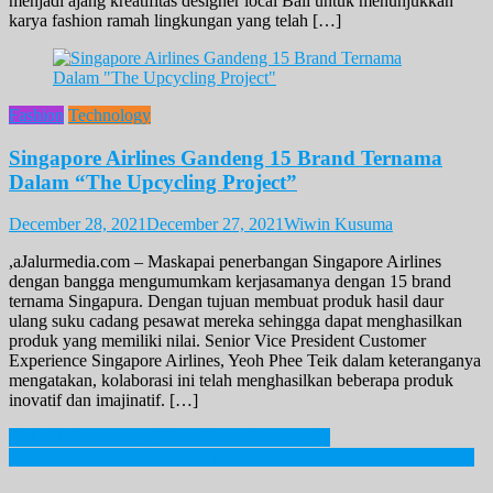
menjadi ajang kreatifitas designer local Bali untuk menunjukkan
karya fashion ramah lingkungan yang telah […]
Fashion
Technology
Singapore Airlines Gandeng 15 Brand Ternama
Dalam “The Upcycling Project”
December 28, 2021
December 27, 2021
Wiwin Kusuma
,aJalurmedia.com – Maskapai penerbangan Singapore Airlines
dengan bangga mengumumkam kerjasamanya dengan 15 brand
ternama Singapura. Dengan tujuan membuat produk hasil daur
ulang suku cadang pesawat mereka sehingga dapat menghasilkan
produk yang memiliki nilai. Senior Vice President Customer
Experience Singapore Airlines, Yeoh Phee Teik dalam keteranganya
mengatakan, kolaborasi ini telah menghasilkan beberapa produk
inovatif dan imajinatif. […]
Post
Ciri-ciri Teman yang Harus Kamu Pertahanin!
5 Negara Terkena Badai Covid19, RS Kewalahan Akibat Omicron
navigation