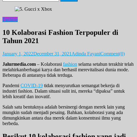
for:
Fashion
10 Kolaborasi Fashion Terpopuler di
Tahun 2021
January 1, 2022
December 31, 2021
Adinda Fayani
Comment(0)
Jalurmedia.com
– Kolaborasi
fashion
selama setahun terakhir telah
melahirkanberbagai karya dan berhasil merevitalisasi dunia mode.
Beberapa di antaranya tidak terduga.
Pandemi
COVID-19
tidak menyurutkan semangat bekerja di
industri fashion. Dalam situasi sulit ini, mereka “dipaksa” untuk
lebih kreatif dan inovatif.
Salah satu bentuknya adalah bersinergi dengan merek lain yang
mungkin sudah menjadi pesaing. Bahkan, kolaborasi yang ada
dimungkinkan antara dua merek dalam konsentrasi ilmu yang
berbeda.
Berikut 10 kolaborasi fashion yang jadi