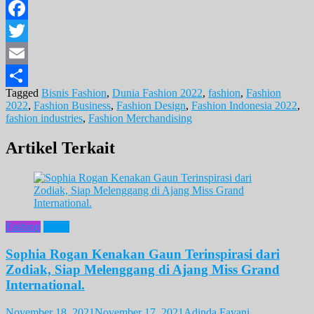
Facebook
Twitter
Email
Tagged
Bisnis Fashion
,
Dunia Fashion 2022
,
fashion
,
Fashion
Share
2022
,
Fashion Business
,
Fashion Design
,
Fashion Indonesia 2022
,
fashion industries
,
Fashion Merchandising
Artikel Terkait
Fashion
News
Sophia Rogan Kenakan Gaun Terinspirasi dari
Zodiak, Siap Melenggang di Ajang Miss Grand
International.
November 18, 2021
November 17, 2021
Adinda Fayani