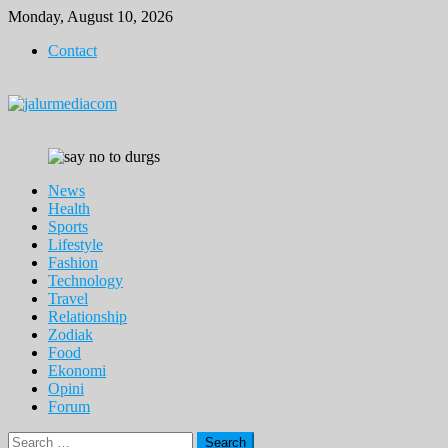
Skip
Monday, August 10, 2026
to
Contact
content
News
Health
Sports
Lifestyle
Fashion
Technology
Travel
Relationship
Zodiak
Food
Ekonomi
Opini
Forum
Search