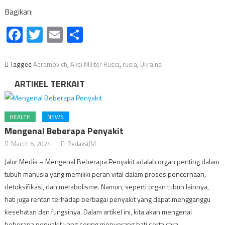
Bagikan:
Facebook
Twitter
Email
Share
Tagged
Abramovich
,
Aksi Militer Rusia
,
rusia
,
Ukraina
ARTIKEL TERKAIT
HEALTH
NEWS
Mengenal Beberapa Penyakit
March 6, 2024
RedaksiJM
Jalur Media – Mengenal Beberapa Penyakit adalah organ penting dalam
tubuh manusia yang memiliki peran vital dalam proses pencernaan,
detoksifikasi, dan metabolisme. Namun, seperti organ tubuh lainnya,
hati juga rentan terhadap berbagai penyakit yang dapat mengganggu
kesehatan dan fungsinya. Dalam artikel ini, kita akan mengenal
beberapa penyakit yang sering menyerang hati serta cara