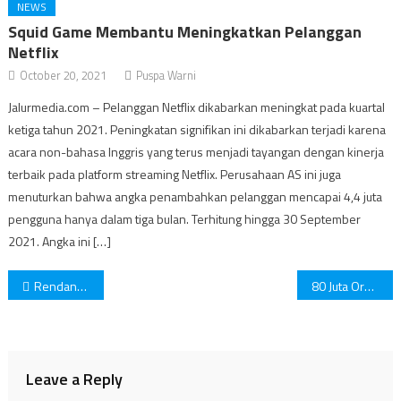
NEWS
Squid Game Membantu Meningkatkan Pelanggan
Netflix
October 20, 2021
Puspa Warni
Jalurmedia.com – Pelanggan Netflix dikabarkan meningkat pada kuartal
ketiga tahun 2021. Peningkatan signifikan ini dikabarkan terjadi karena
acara non-bahasa Inggris yang terus menjadi tayangan dengan kinerja
terbaik pada platform streaming Netflix. Perusahaan AS ini juga
menuturkan bahwa angka penambahkan pelanggan mencapai 4,4 juta
pengguna hanya dalam tiga bulan. Terhitung hingga 30 September
2021. Angka ini […]
Post
Rendang Goes To Europe, Ajang Representatif Masyarakat Minang!
80 Juta Orang Siap Mudik Tahun Ini, Bagaimana Kesiapan Pemerintah?
navigation
Leave a Reply