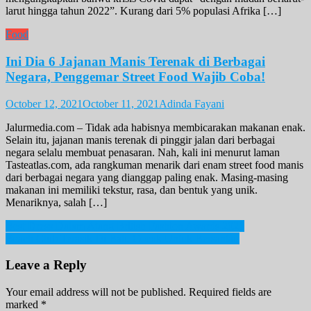
larut hingga tahun 2022”. Kurang dari 5% populasi Afrika […]
Food
Ini Dia 6 Jajanan Manis Terenak di Berbagai
Negara, Penggemar Street Food Wajib Coba!
October 12, 2021
October 11, 2021
Adinda Fayani
Jalurmedia.com – Tidak ada habisnya membicarakan makanan enak.
Selain itu, jajanan manis terenak di pinggir jalan dari berbagai
negara selalu membuat penasaran. Nah, kali ini menurut laman
Tasteatlas.com, ada rangkuman menarik dari enam street food manis
dari berbagai negara yang dianggap paling enak. Masing-masing
makanan ini memiliki tekstur, rasa, dan bentuk yang unik.
Menariknya, salah […]
Post
Best Dress Dalam Ajang British Fashion Awards 2021
Beach Club Terasik Di Bali, Cocok Untuk Bersantai!
navigation
Leave a Reply
Your email address will not be published.
Required fields are
marked
*