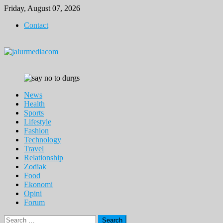
Skip
Friday, August 07, 2026
to
Contact
content
News
Health
Sports
Lifestyle
Fashion
Technology
Travel
Relationship
Zodiak
Food
Ekonomi
Opini
Forum
Search