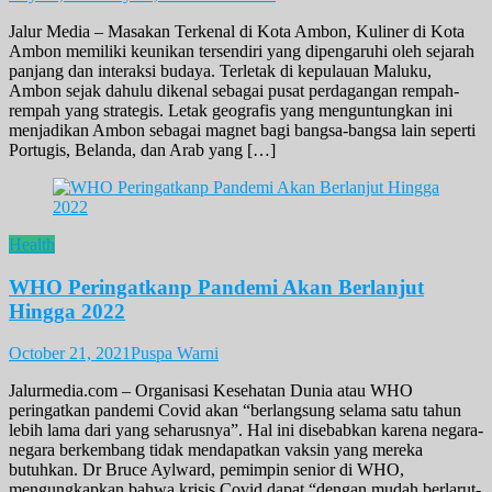
Jalur Media – Masakan Terkenal di Kota Ambon, Kuliner di Kota
Ambon memiliki keunikan tersendiri yang dipengaruhi oleh sejarah
panjang dan interaksi budaya. Terletak di kepulauan Maluku,
Ambon sejak dahulu dikenal sebagai pusat perdagangan rempah-
rempah yang strategis. Letak geografis yang menguntungkan ini
menjadikan Ambon sebagai magnet bagi bangsa-bangsa lain seperti
Portugis, Belanda, dan Arab yang […]
Health
WHO Peringatkanp Pandemi Akan Berlanjut
Hingga 2022
October 21, 2021
Puspa Warni
Jalurmedia.com – Organisasi Kesehatan Dunia atau WHO
peringatkan pandemi Covid akan “berlangsung selama satu tahun
lebih lama dari yang seharusnya”. Hal ini disebabkan karena negara-
negara berkembang tidak mendapatkan vaksin yang mereka
butuhkan. Dr Bruce Aylward, pemimpin senior di WHO,
mengungkapkan bahwa krisis Covid dapat “dengan mudah berlarut-