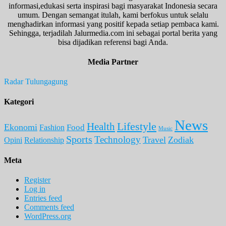
informasi,edukasi serta inspirasi bagi masyarakat Indonesia secara
umum. Dengan semangat itulah, kami berfokus untuk selalu
menghadirkan informasi yang positif kepada setiap pembaca kami.
Sehingga, terjadilah Jalurmedia.com ini sebagai portal berita yang
bisa dijadikan referensi bagi Anda.
Media Partner
Radar Tulungagung
Kategori
News
Lifestyle
Health
Ekonomi
Food
Fashion
Music
Sports
Technology
Travel
Zodiak
Opini
Relationship
Meta
Register
Log in
Entries feed
Comments feed
WordPress.org