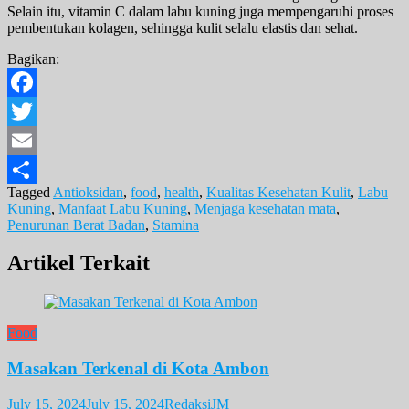
Selain itu, vitamin C dalam labu kuning juga mempengaruhi proses
pembentukan kolagen, sehingga kulit selalu elastis dan sehat.
Bagikan:
Facebook
Twitter
Email
Tagged
Antioksidan
,
food
,
health
,
Kualitas Kesehatan Kulit
,
Labu
Share
Kuning
,
Manfaat Labu Kuning
,
Menjaga kesehatan mata
,
Penurunan Berat Badan
,
Stamina
Artikel Terkait
Food
Masakan Terkenal di Kota Ambon
July 15, 2024
July 15, 2024
RedaksiJM