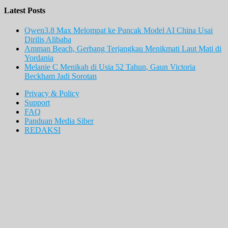
Latest Posts
Qwen3.8 Max Melompat ke Puncak Model AI China Usai
Dirilis Alibaba
Amman Beach, Gerbang Terjangkau Menikmati Laut Mati di
Yordania
Melanie C Menikah di Usia 52 Tahun, Gaun Victoria
Beckham Jadi Sorotan
Privacy & Policy
Support
FAQ
Panduan Media Siber
REDAKSI