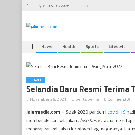
Skip
Friday, August 07, 2026
Contact
to
content
News
Health
Sports
Lifestyle
TRAVEL
Selandia Baru Resmi Terima T
November 29, 2021
Sellita Sellita
Comment(0)
Jalurmedia.com
– Sejak 2020 pandemi
covid-19
hadi
memberlakukan kebijakan
close border
atau menutup ne
menerapkan kebijakan lockdown bagi negaranya. Hal i