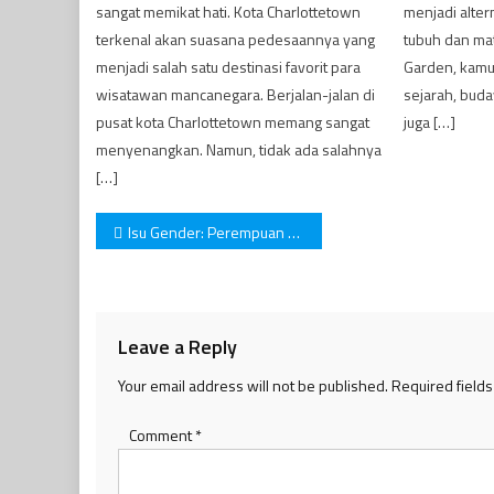
sangat memikat hati. Kota Charlottetown
menjadi alter
terkenal akan suasana pedesaannya yang
tubuh dan mat
menjadi salah satu destinasi favorit para
Garden, kamu 
wisatawan mancanegara. Berjalan-jalan di
sejarah, buda
pusat kota Charlottetown memang sangat
juga […]
menyenangkan. Namun, tidak ada salahnya
[…]
Post
Isu Gender: Perempuan Sebagai Kaum Tertindas
navigation
Leave a Reply
Your email address will not be published.
Required field
Comment
*