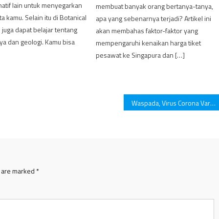
natif lain untuk menyegarkan
membuat banyak orang bertanya-tanya,
a kamu. Selain itu di Botanical
apa yang sebenarnya terjadi? Artikel ini
juga dapat belajar tentang
akan membahas faktor-faktor yang
ya dan geologi. Kamu bisa
mempengaruhi kenaikan harga tiket
pesawat ke Singapura dan […]
Waspada, Virus Corona Varian Omicron Mulai Menyebar
s are marked
*