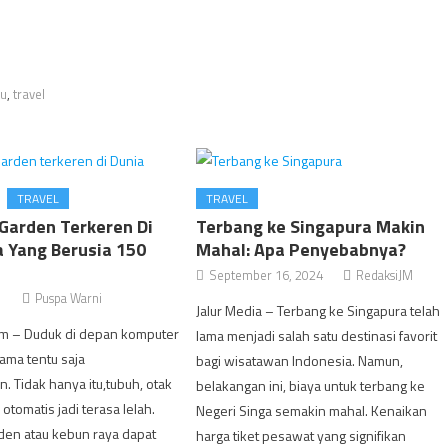
ru
,
travel
TRAVEL
TRAVEL
 Garden Terkeren Di
Terbang ke Singapura Makin
a Yang Berusia 150
Mahal: Apa Penyebabnya?
September 16, 2024
RedaksiJM
1
Puspa Warni
Jalur Media – Terbang ke Singapura telah
om – Duduk di depan komputer
lama menjadi salah satu destinasi favorit
ama tentu saja
bagi wisatawan Indonesia. Namun,
 Tidak hanya itu,tubuh, otak
belakangan ini, biaya untuk terbang ke
otomatis jadi terasa lelah.
Negeri Singa semakin mahal. Kenaikan
den atau kebun raya dapat
harga tiket pesawat yang signifikan