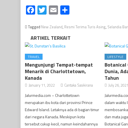
Facebook
Twitter
Email
Share
Tagged
New Zealand
,
Resmi Terima Turis Asing
,
Selandia Ba
ARTIKEL TERKAIT
TRAVEL
LIFESTYLE
Mengunjungi Tempat-tempat
Botanical
Menarik di Charlottetown,
Dunia, Ad
Kanada
Tahun
January 11, 2022
Cantaka Sasikirana
July 26, 202
Jalurmedia.com – Charlottetown
Jalurmedia.c
merupakan ibu kota dari provinsi Prince
dalam waktu l
Edward Island. Letaknya ada di bagian timur
membosankan.
dari negara Kanada. Meskipun kota
dan mata juga 
tersebut cukup kecil, namun keindahannya
Botanical Gar