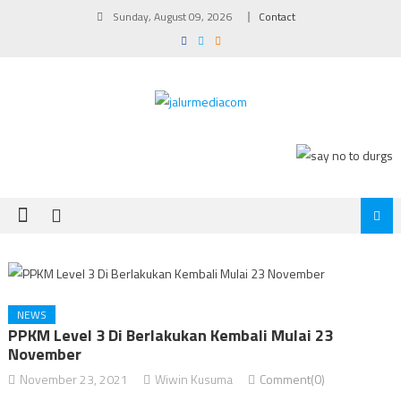
Skip
Sunday, August 09, 2026
Contact
to
content
NEWS
PPKM Level 3 Di Berlakukan Kembali Mulai 23
November
November 23, 2021
Wiwin Kusuma
Comment(0)