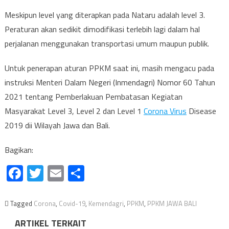
Meskipun level yang diterapkan pada Nataru adalah level 3.
Peraturan akan sedikit dimodifikasi terlebih lagi dalam hal
perjalanan menggunakan transportasi umum maupun publik.
Untuk penerapan aturan PPKM saat ini, masih mengacu pada
instruksi Menteri Dalam Negeri (Inmendagri) Nomor 60 Tahun
2021 tentang Pemberlakuan Pembatasan Kegiatan
Masyarakat Level 3, Level 2 dan Level 1
Corona Virus
Disease
2019 dii Wilayah Jawa dan Bali.
Bagikan:
Facebook
Twitter
Email
Share
Tagged
Corona
,
Covid-19
,
Kemendagri
,
PPKM
,
PPKM JAWA BALI
ARTIKEL TERKAIT