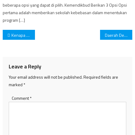
beberapa opsi yang dapat di pilih. Kemendikbud Berikan 3 Opsi Opsi
pertama adalah memberikan sekolah kebebasan dalam menentukan
program […]
Post
Kenapa Kamu Susah Lepas dari Toxic Relationship: Berdasarkan Zodiak
Daerah Dengan UMP Terendah, Berikut Daftar Sementaranya
navigation
Leave a Reply
Your email address will not be published.
Required fields are
marked
*
Comment
*