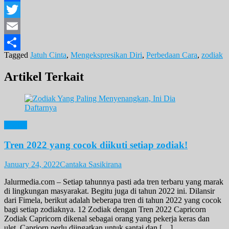
Facebook
Twitter
Email
Tagged
Jatuh Cinta
,
Mengekspresikan Diri
,
Perbedaan Cara
,
zodiak
Share
Artikel Terkait
Zodiak
Tren 2022 yang cocok diikuti setiap zodiak!
January 24, 2022
Cantaka Sasikirana
Jalurmedia.com – Setiap tahunnya pasti ada tren terbaru yang marak
di lingkungan masyarakat. Begitu juga di tahun 2022 ini. Dilansir
dari Fimela, berikut adalah beberapa tren di tahun 2022 yang cocok
bagi setiap zodiaknya. 12 Zodiak dengan Tren 2022 Capricorn
Zodiak Capricorn dikenal sebagai orang yang pekerja keras dan
ulet. Capriorn perlu diingatkan untuk santai dan […]