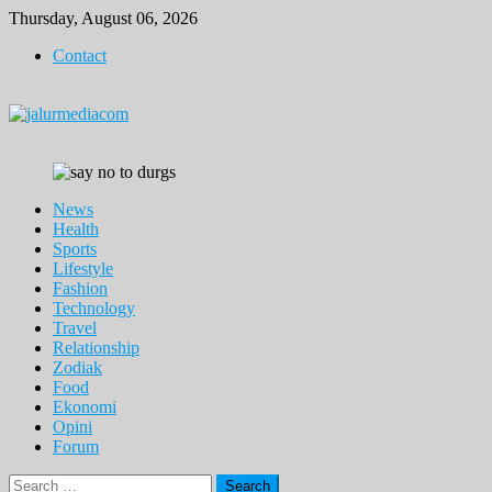
Skip
Thursday, August 06, 2026
to
Contact
content
News
Health
Sports
Lifestyle
Fashion
Technology
Travel
Relationship
Zodiak
Food
Ekonomi
Opini
Forum
Search