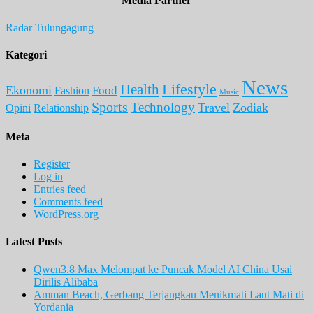
Media Partner
Radar Tulungagung
Kategori
News
Lifestyle
Health
Ekonomi
Food
Fashion
Music
Sports
Technology
Travel
Zodiak
Opini
Relationship
Meta
Register
Log in
Entries feed
Comments feed
WordPress.org
Latest Posts
Qwen3.8 Max Melompat ke Puncak Model AI China Usai
Dirilis Alibaba
Amman Beach, Gerbang Terjangkau Menikmati Laut Mati di
Yordania