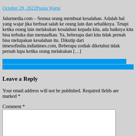
October 29, 2022
Puspa Warni
Jalurmedia.com – Semua orang membuat kesalahan. Adalah hal
yang wajar jika berbuat salah ke orang lain dan sebaliknya. Tetapi
ketika orang lain melakukan kesalahan kepada kita, ada baiknya kita
bisa terbuka dan memaafkan. Ya, beberapa dari kita tidak pernah
bisa melupakan kesalahan itu. Dikutip dari
timesofindia.indiatimes.com, Beberapa zodiak diketahui tidak
pernah lupa ketika orang melakukan […]
Post
Tak Boleh Lepas Tangan, Pemerintah Harus Selamatkan Garuda
Tidak Hanya Manusia. Simak Beberapa Hewan Yang Ternyata Setia
navigation
Leave a Reply
Your email address will not be published.
Required fields are
marked
*
Comment
*